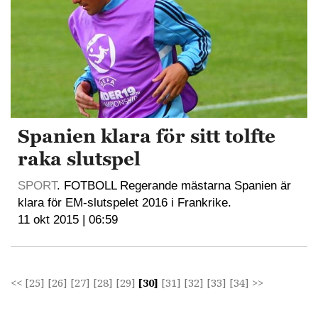
Spanien klara för sitt tolfte
raka slutspel
SPORT
. FOTBOLL Regerande mästarna Spanien är
klara för EM-slutspelet 2016 i Frankrike.
11 okt 2015 | 06:59
<<
[25]
[26]
[27]
[28]
[29]
[30]
[31]
[32]
[33]
[34]
>>