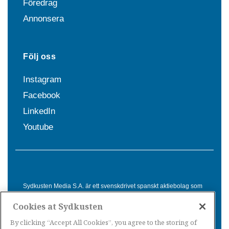
Föredrag
Annonsera
Följ oss
Instagram
Facebook
LinkedIn
Youtube
Sydkusten Media S.A. är ett svenskdrivet spanskt aktiebolag som
sedan 1992 erbjuder nyheter och tjänster till svensktalande i
Cookies at Sydkusten
Spanien. Genom nyhetsbevakning av hela Spanien, med bas på
Costa del Sol, är Sydkusten en ledande aktör inom
By clicking “Accept All Cookies”, you agree to the storing of
informationsförmedling för svenskar i Spanien.