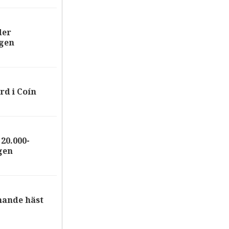
der
ägen
rd i Coín
20.000-
gen
nande häst