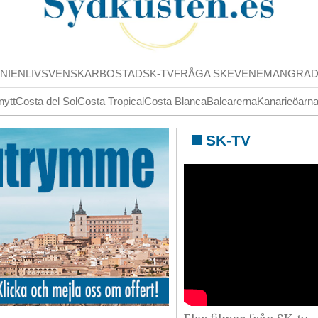
NIENLIV
SVENSKAR
BOSTAD
SK-TV
FRÅGA SK
EVENEMANG
RA
nytt
Costa del Sol
Costa Tropical
Costa Blanca
Balearerna
Kanarieöarn
SK-TV