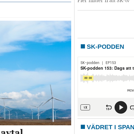
Fler filmer från SK-tv
SK-PODDEN
VÄDRET I SPA
avtal