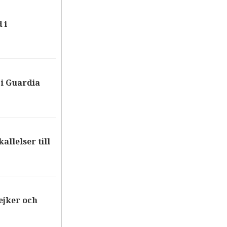
 i
i Guardia
allelser till
ejker och