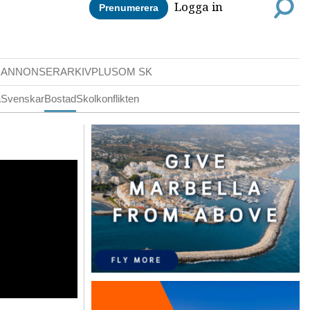
Logga in
Prenumerera
DANNONSER
ARKIV
PLUS
OM SK
a
Svenskar
Bostad
Skolkonflikten