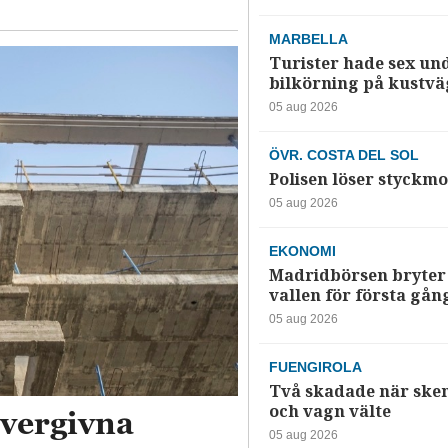
MARBELLA
Turister hade sex un
bilkörning på kustv
05 aug 2026
ÖVR. COSTA DEL SOL
Polisen löser styckmo
05 aug 2026
EKONOMI
Madridbörsen bryter 
vallen för första gån
05 aug 2026
FUENGIROLA
Två skadade när ske
och vagn välte
övergivna
05 aug 2026