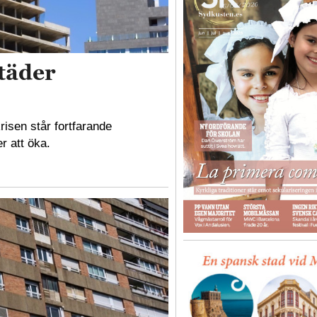
täder
risen står fortfarande
r att öka.