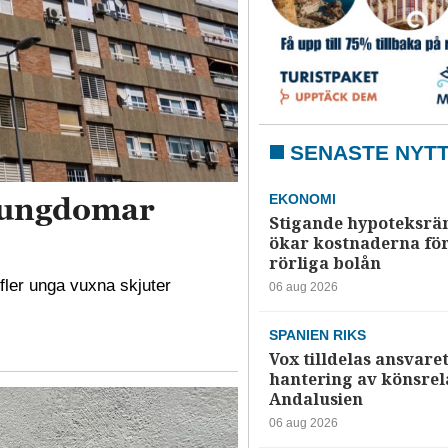
SENASTE NYT
r ungdomar
EKONOMI
Stigande hypoteksrä
ökar kostnaderna fö
rörliga bolån
 fler unga vuxna skjuter
06 aug 2026
.
SPANIEN RIKS
Vox tilldelas ansvaret
hantering av könsrela
Andalusien
06 aug 2026