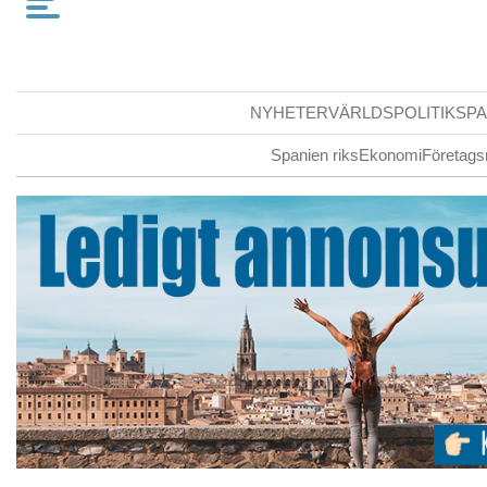
NYHETER
VÄRLDSPOLITIK
SPA
Spanien riks
Ekonomi
Företags