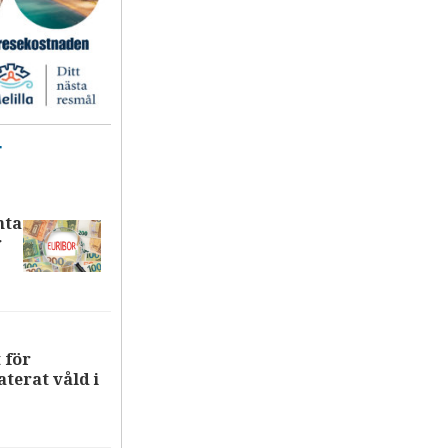
T
nta
r
 för
terat våld i