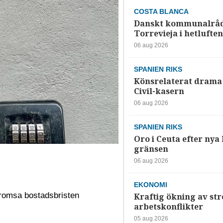
COSTA BLANCA
Danskt kommunalråd
Torrevieja i hetluften
06 aug 2026
SPANIEN RIKS
Könsrelaterat drama 
Civil-kasern
06 aug 2026
SPANIEN RIKS
Oro i Ceuta efter nya k
gränsen
06 aug 2026
EKONOMI
 bromsa bostadsbristen
Kraftig ökning av str
arbetskonflikter
05 aug 2026