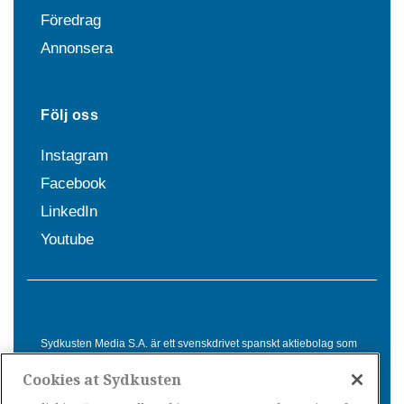
Föredrag
Annonsera
Följ oss
Instagram
Facebook
LinkedIn
Youtube
Sydkusten Media S.A. är ett svenskdrivet spanskt aktiebolag som
sedan 1992 erbjuder nyheter och tjänster till svensktalande i
Cookies at Sydkusten
Spanien. Genom nyhetsbevakning av hela Spanien, med bas på
Costa del Sol, är Sydkusten en ledande aktör inom