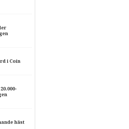
der
ägen
rd i Coín
20.000-
gen
nande häst