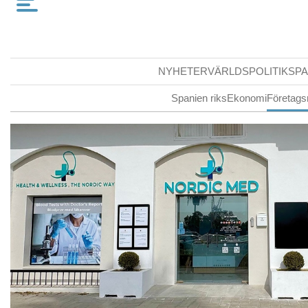
NYHETER
VÄRLDSPOLITIK
SPA
Spanien riks
Ekonomi
Företags