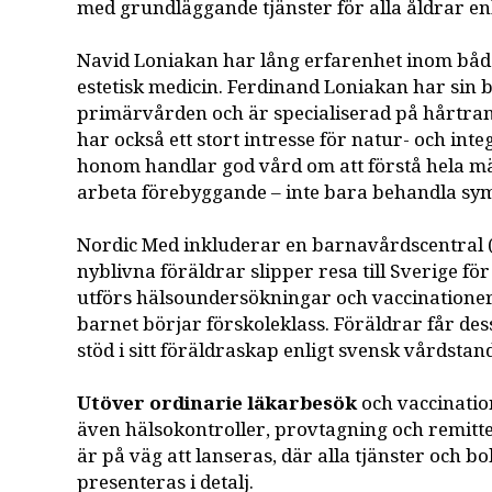
med grundläggande tjänster för alla åldrar en
Navid Loniakan har lång erfarenhet inom båd
estetisk medicin. Ferdinand Loniakan har sin 
primärvården och är specialiserad på hårtra
har också ett stort intresse för natur- och inte
honom handlar god vård om att förstå hela m
arbeta förebyggande – inte bara behandla sy
Nordic Med inkluderar en barnavårdscentral (
nyblivna föräldrar slipper resa till Sverige för
utförs hälsoundersökningar och vaccinationer 
barnet börjar förskoleklass. Föräldrar får d
stöd i sitt föräldraskap enligt svensk vårdstan
Utöver ordinarie läkarbesök
och vaccinatio
även hälsokontroller, provtagning och remitt
är på väg att lanseras, där alla tjänster och 
presenteras i detalj.