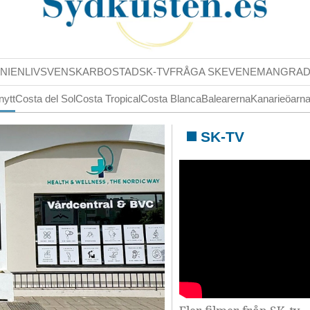
NIENLIV
SVENSKAR
BOSTAD
SK-TV
FRÅGA SK
EVENEMANG
RA
nytt
Costa del Sol
Costa Tropical
Costa Blanca
Balearerna
Kanarieöarn
SK-TV