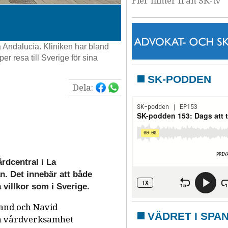
Fler filmer från SK-tv
 Andalucía. Kliniken har bland
er resa till Sverige för sina
SK-PODDEN
Dela:
rdcentral i La
n. Det innebär att både
villkor som i Sverige.
and och Navid
VÄDRET I SPA
rn vårdverksamhet