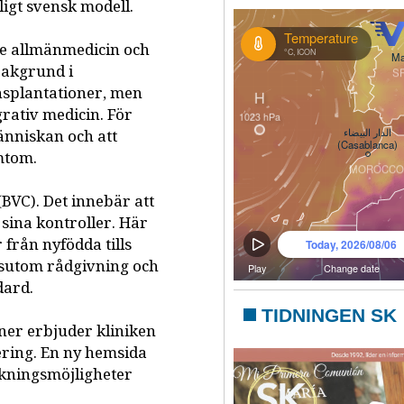
ligt svensk modell.
e allmänmedicin och
bakgrund i
nsplantationer, men
grativ medicin. För
änniskan och att
mtom.
BVC). Det innebär att
 sina kontroller. Här
från nyfödda tills
essutom rådgivning och
dard.
TIDNINGEN SK
ner erbjuder kliniken
ering. En ny hemsida
bokningsmöjligheter