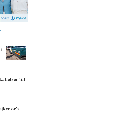
T
i
allelser till
ejker och