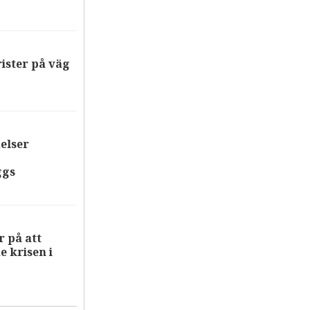
ister på väg
elser
ggs
 på att
 krisen i