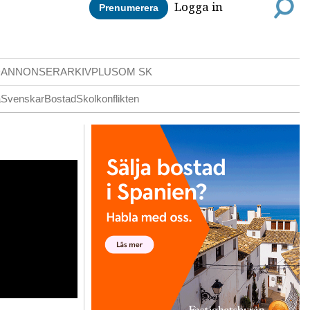
Logga in
Prenumerera
DANNONSER
ARKIV
PLUS
OM SK
a
Svenskar
Bostad
Skolkonflikten