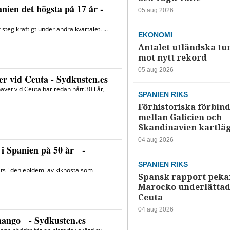
05 aug 2026
EKONOMI
Antalet utländska tur
mot nytt rekord
05 aug 2026
SPANIEN RIKS
Förhistoriska förbind
mellan Galicien och
Skandinavien kartlä
04 aug 2026
SPANIEN RIKS
Spansk rapport pekar
Marocko underlättade
Ceuta
04 aug 2026