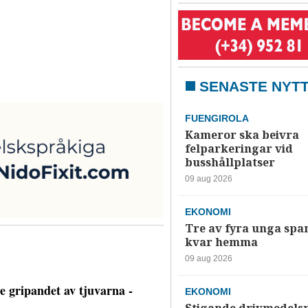
SENASTE NYT
FUENGIROLA
Kameror ska beivra
felparkeringar vid
busshållplatser
09 aug 2026
EKONOMI
Tre av fyra unga spa
kvar hemma
09 aug 2026
EKONOMI