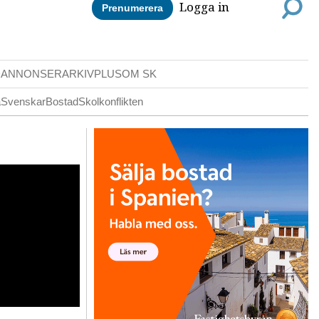
Logga in
Prenumerera
DANNONSER
ARKIV
PLUS
OM SK
a
Svenskar
Bostad
Skolkonflikten