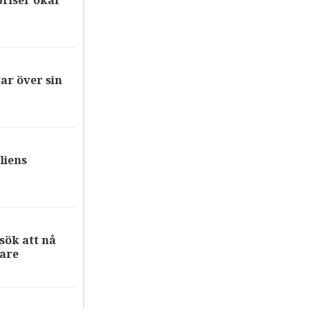
riser ökar
ar över sin
liens
ök att nå
are