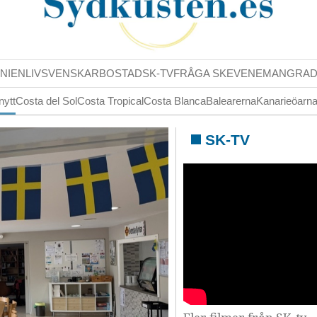
NIENLIV
SVENSKAR
BOSTAD
SK-TV
FRÅGA SK
EVENEMANG
RA
nytt
Costa del Sol
Costa Tropical
Costa Blanca
Balearerna
Kanarieöarn
SK-TV