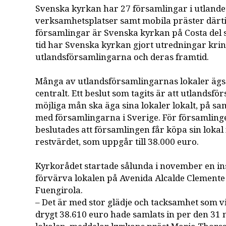
Svenska kyrkan har 27 församlingar i utlandet
verksamhetsplatser samt mobila präster därtil
församlingar är Svenska kyrkan på Costa del so
tid har Svenska kyrkan gjort utredningar krin
utlandsförsamlingarna och deras framtid.
Många av utlandsförsamlingarnas lokaler äg
centralt. Ett beslut som tagits är att utlandsfö
möjliga mån ska äga sina lokaler lokalt, på s
med församlingarna i Sverige. För församlinge
beslutades att församlingen får köpa sin lokal
restvärdet, som uppgår till 38.000 euro.
Kyrkorådet startade sålunda i november en in
förvärva lokalen på Avenida Alcalde Clemente D
Fuengirola.
– Det är med stor glädje och tacksamhet som v
drygt 38.610 euro hade samlats in per den 31 