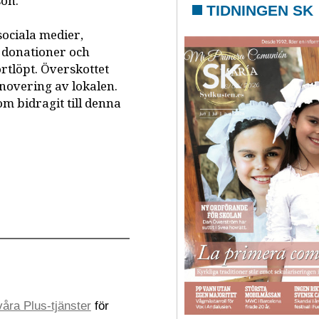
son.
TIDNINGEN SK
ociala medier,
l donationer och
tlöpt. Överskottet
novering av lokalen.
om bidragit till denna
åra Plus-tjänster
för