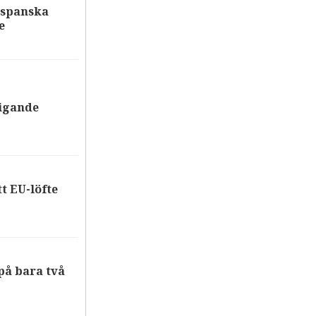
 spanska
e
tigande
tt EU-löfte
på bara två