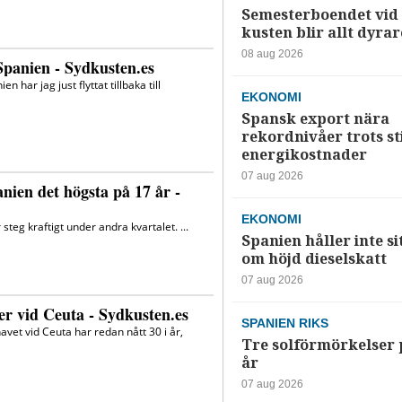
Semesterboendet vid
kusten blir allt dyrar
08 aug 2026
EKONOMI
Spansk export nära
rekordnivåer trots s
energikostnader
07 aug 2026
EKONOMI
Spanien håller inte si
om höjd dieselskatt
07 aug 2026
SPANIEN RIKS
Tre solförmörkelser 
år
07 aug 2026