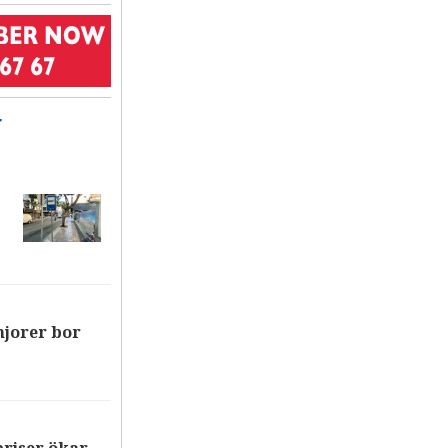
T
njorer bor