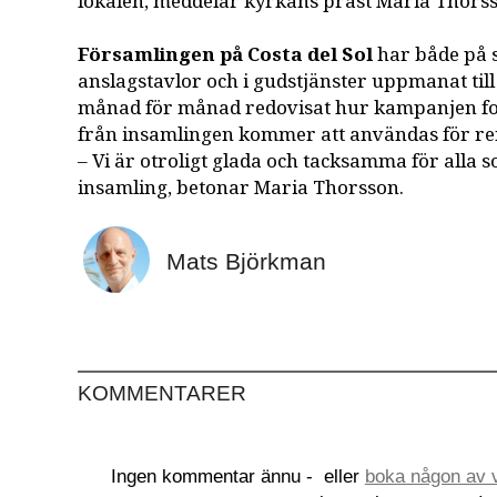
lokalen, meddelar kyrkans präst Maria Thors
Församlingen på Costa del Sol
har både på s
anslagstavlor och i gudstjänster uppmanat til
månad för månad redovisat hur kampanjen for
från insamlingen kommer att användas för re
– Vi är otroligt glada och tacksamma för alla s
insamling, betonar Maria Thorsson.
Mats Björkman
KOMMENTARER
Ingen kommentar ännu -
eller
boka någon av v