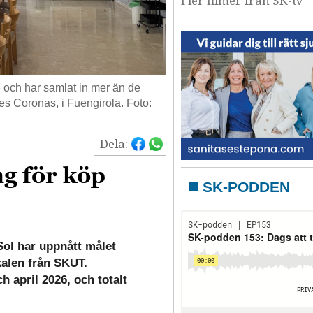
Fler filmer från SK-tv
 och har samlat in mer än de
res Coronas, i Fuengirola. Foto:
Dela:
g för köp
SK-PODDEN
ol har uppnått målet
kalen från SKUT.
 april 2026, och totalt