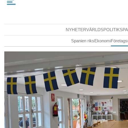
NYHETER
VÄRLDSPOLITIK
SPA
Spanien riks
Ekonomi
Företags