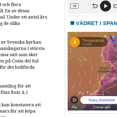
 och flera
l. En av dessa
l. Under ett antal års
g de olika
VÄDRET I SPA
s av Svenska kyrkan
rsamlingarna i största
amma sätt som sker
n på Costa del Sol
 för det bokförda
samling för att
iaz Ruiz 4, i
i kan konstatera att
mars för att köpa