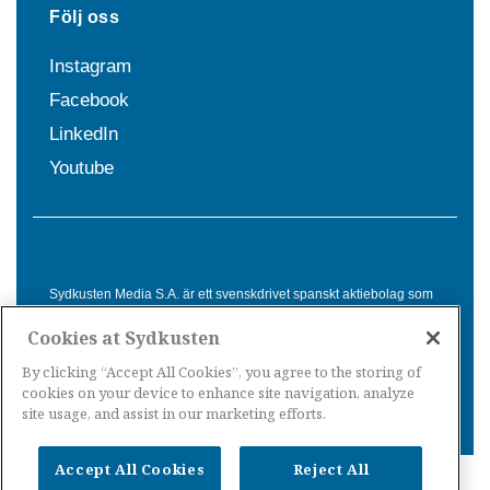
Följ oss
Instagram
Facebook
LinkedIn
Youtube
Sydkusten Media S.A. är ett svenskdrivet spanskt aktiebolag som
sedan 1992 erbjuder nyheter och tjänster till svensktalande i
Cookies at Sydkusten
Spanien. Genom nyhetsbevakning av hela Spanien, med bas på
Costa del Sol, är Sydkusten en ledande aktör inom
By clicking “Accept All Cookies”, you agree to the storing of
informationsförmedling för svenskar i Spanien.
cookies on your device to enhance site navigation, analyze
site usage, and assist in our marketing efforts.
Accept All Cookies
Reject All