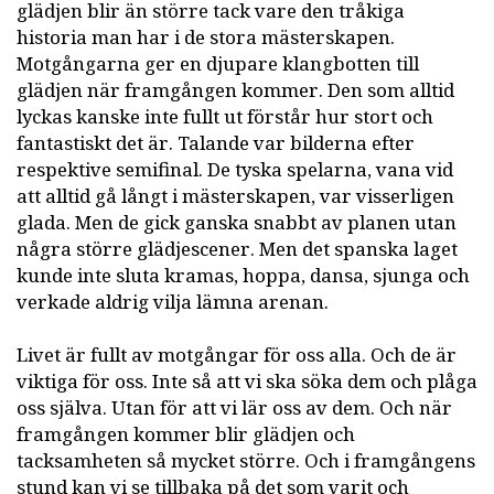
glädjen blir än större tack vare den tråkiga
historia man har i de stora mästerskapen.
Motgångarna ger en djupare klangbotten till
glädjen när framgången kommer. Den som alltid
lyckas kanske inte fullt ut förstår hur stort och
fantastiskt det är. Talande var bilderna efter
respektive semifinal. De tyska spelarna, vana vid
att alltid gå långt i mästerskapen, var visserligen
glada. Men de gick ganska snabbt av planen utan
några större glädjescener. Men det spanska laget
kunde inte sluta kramas, hoppa, dansa, sjunga och
verkade aldrig vilja lämna arenan.
Livet är fullt av motgångar för oss alla. Och de är
viktiga för oss. Inte så att vi ska söka dem och plåga
oss själva. Utan för att vi lär oss av dem. Och när
framgången kommer blir glädjen och
tacksamheten så mycket större. Och i framgångens
stund kan vi se tillbaka på det som varit och