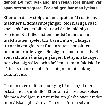
genom 1-0 mot Tyskland, men redan före finalen var
spanjorerna segrare. För äntligen har man lyckats.
Efter alla år av stolpe ut, insläppta mål i slutet av
matcherna, domarmotgångar, oförklarliga ras i
spelet så fort det blir slutspel är det plötsligt
tvärtom. Nu faller målen i motståndarburen i
matchsluten, spelet blir bara bättre ju längre
turneringen går, straffarna sitter, domsluten
bekommer inte laget. Plötsligt är man inne i flytet
som saknats så många gånger. Det spanska laget
har visat sig själva och världen att man faktiskt är
så bra som man i alla år trott, men inte riktigt
kunnat visa.
Glädjen över detta är påtaglig både i laget men
också i hela samhället. Efter alla år av besvikelser
får man äntligen nu uttrycka sin glädje över att det
man älskar går så bra. Och visst är det så att