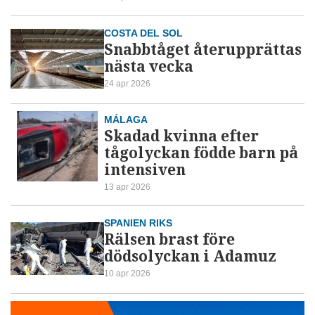
COSTA DEL SOL
Snabbtåget återupprättas
nästa vecka
24 apr 2026
MÁLAGA
Skadad kvinna efter
tågolyckan födde barn på
intensiven
13 apr 2026
SPANIEN RIKS
Rälsen brast före
dödsolyckan i Adamuz
10 apr 2026