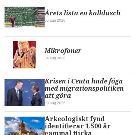
Årets lista en kalldusch
05 aug 2026
Mikrofoner
04 aug 2026
Krisen i Ceuta hade föga
med migrationspolitiken
att göra
03 aug 2026
Arkeologiskt fynd
identifierar 1.500 år
gammal flicka