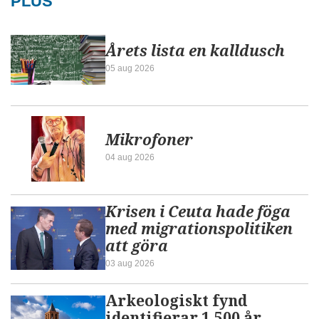
PLUS
Årets lista en kalldusch
05 aug 2026
Mikrofoner
04 aug 2026
Krisen i Ceuta hade föga
med migrationspolitiken
att göra
03 aug 2026
Arkeologiskt fynd
identifierar 1.500 år