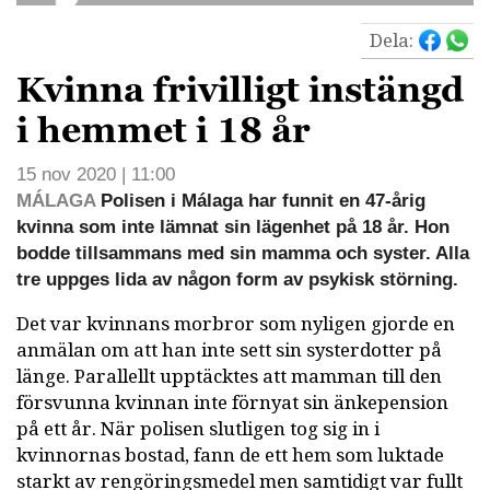
Dela:
Kvinna frivilligt instängd
i hemmet i 18 år
15 nov 2020 | 11:00
MÁLAGA
Polisen i Málaga har funnit en 47-årig
kvinna som inte lämnat sin lägenhet på 18 år. Hon
bodde tillsammans med sin mamma och syster. Alla
tre uppges lida av någon form av psykisk störning.
Det var kvinnans morbror som nyligen gjorde en
anmälan om att han inte sett sin systerdotter på
länge. Parallellt upptäcktes att mamman till den
försvunna kvinnan inte förnyat sin änkepension
på ett år. När polisen slutligen tog sig in i
kvinnornas bostad, fann de ett hem som luktade
starkt av rengöringsmedel men samtidigt var fullt