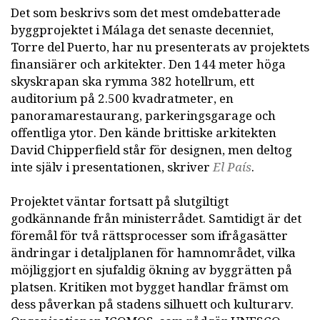
Det som beskrivs som det mest omdebatterade
byggprojektet i Málaga det senaste decenniet,
Torre del Puerto, har nu presenterats av projektets
finansiärer och arkitekter. Den 144 meter höga
skyskrapan ska rymma 382 hotellrum, ett
auditorium på 2.500 kvadratmeter, en
panoramarestaurang, parkeringsgarage och
offentliga ytor. Den kände brittiske arkitekten
David Chipperfield står för designen, men deltog
inte själv i presentationen, skriver
El País
.
Projektet väntar fortsatt på slutgiltigt
godkännande från ministerrådet. Samtidigt är det
föremål för två rättsprocesser som ifrågasätter
ändringar i detaljplanen för hamnområdet, vilka
möjliggjort en sjufaldig ökning av byggrätten på
platsen. Kritiken mot bygget handlar främst om
dess påverkan på stadens silhuett och kulturarv.