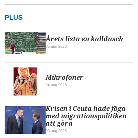
PLUS
Årets lista en kalldusch
05 aug 2026
Mikrofoner
04 aug 2026
Krisen i Ceuta hade föga
med migrationspolitiken
att göra
03 aug 2026