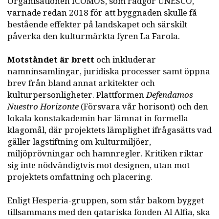
Organisationen ICOMOS, som rådgör UNESCO,
varnade redan 2018 för att byggnaden skulle få
bestående effekter på landskapet och särskilt
påverka den kulturmärkta fyren La Farola.
Motståndet är brett
och inkluderar
namninsamlingar, juridiska processer samt öppna
brev från bland annat arkitekter och
kulturpersonligheter. Plattformen
Defendamos
Nuestro Horizonte
(Försvara vår horisont) och den
lokala konstakademin har lämnat in formella
klagomål, där projektets lämplighet ifrågasätts vad
gäller lagstiftning om kulturmiljöer,
miljöprövningar och hamnregler. Kritiken riktar
sig inte nödvändigtvis mot designen, utan mot
projektets omfattning och placering.
Enligt Hesperia-gruppen, som står bakom bygget
tillsammans med den qatariska fonden Al Alfia, ska