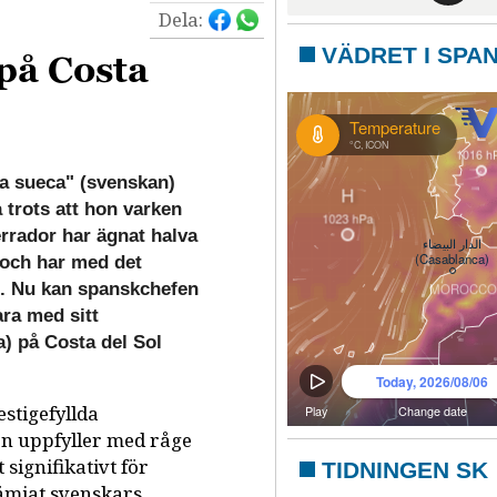
Dela:
VÄDRET I SPA
 på Costa
 sueca" (svenskan)
 trots att hon varken
errador har ägnat halva
n och har med det
en. Nu kan spanskchefen
ara med sitt
) på Costa del Sol
stigefyllda
Hon uppfyller med råge
 signifikativt för
TIDNINGEN SK
rämjat svenskars