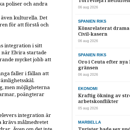
Torrevieja i hetluften
ska poliser och andra
06 aug 2026
 även kulturella. Det
SPANIEN RIKS
en för att förstå och
Könsrelaterat drama 
Civil-kasern
06 aug 2026
 integration i sitt
 när Elvira startade
SPANIEN RIKS
arande mycket jobb att
Oro i Ceuta efter nya k
gränsen
nga faller i fällan att
06 aug 2026
ämlighetsskäl.
ng, men möjligheterna
EKONOMI
 armar, poängterar
Kraftig ökning av str
arbetskonflikter
05 aug 2026
levers integration är
ta krävs målmedvetet
MARBELLA
ldrar. Även om det inte
Turister hade sex un