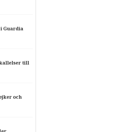
i Guardia
allelser till
ejker och
der