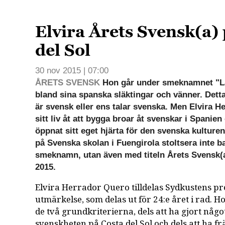
Elvira Årets Svensk(a)
del Sol
30 nov 2015 | 07:00
ÅRETS SVENSK
Hon går under smeknamnet "La
bland sina spanska släktingar och vänner. Detta
är svensk eller ens talar svenska. Men Elvira H
sitt liv åt att bygga broar åt svenskar i Spanie
öppnat sitt eget hjärta för den svenska kultur
på Svenska skolan i Fuengirola stoltsera inte b
smeknamn, utan även med titeln Årets Svensk(a
2015.
Elvira Herrador Quero tilldelas Sydkustens pre
utmärkelse, som delas ut för 24:e året i rad. 
de två grundkriterierna, dels att ha gjort något
svenskheten på Costa del Sol och dels att ha f