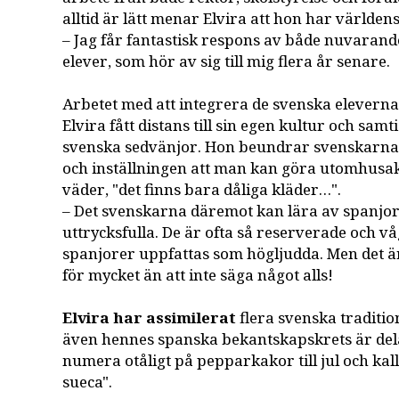
alltid är lätt menar Elvira att hon har världen
– Jag får fantastisk respons av både nuvarand
elever, som hör av sig till mig flera år senare.
Arbetet med att integrera de svenska eleverna h
Elvira fått distans till sin egen kultur och samti
svenska sedvänjor. Hon beundrar svenskarna
och inställningen att man kan göra utomhusakt
väder, "det finns bara dåliga kläder…".
– Det svenskarna däremot kan lära av spanjor
uttrycksfulla. De är ofta så reserverade och v
spanjorer uppfattas som högljudda. Men det är
för mycket än att inte säga något alls!
Elvira har assimilerat
flera svenska tradition
även hennes spanska bekantskapskrets är dela
numera otåligt på pepparkakor till jul och kall
sueca".