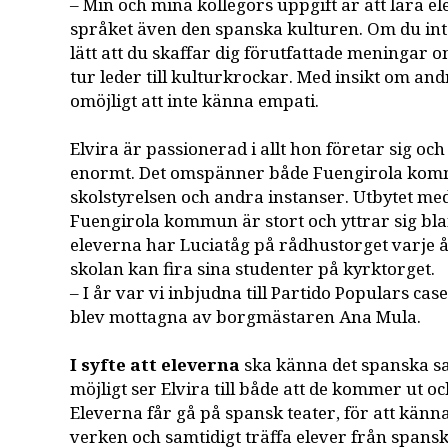
– Min och mina kollegors uppgift är att lära 
språket även den spanska kulturen. Om du int
lätt att du skaffar dig förutfattade meningar om
tur leder till kulturkrockar. Med insikt om and
omöjligt att inte känna empati.
Elvira är passionerad i allt hon företar sig o
enormt. Det omspänner både Fuengirola kom
skolstyrelsen och andra instanser. Utbytet med
Fuengirola kommun är stort och yttrar sig bla
eleverna har Luciatåg på rådhustorget varje 
skolan kan fira sina studenter på kyrktorget.
– I år var vi inbjudna till Partido Populars case
blev mottagna av borgmästaren Ana Mula.
I syfte att eleverna
ska känna det spanska s
möjligt ser Elvira till både att de kommer ut oc
Eleverna får gå på spansk teater, för att känn
verken och samtidigt träffa elever från spans