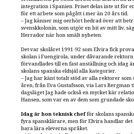
integration i Spanien. Priset delas inte ut för e
för ett arbete som pågått i mer än 20 års tid.
– Jag känner mig oerhört hedrad över att be
svenskkolonin, som utgör en bit av mitt liv, sä
Herrador när hon smält nyheten.
Det var skolåret 1991-92 som Elvira fick prov
skolan i Fuengirola, under dåvarande rektorn
förvandlades till en fast anställning och idag 
skolans spanska eldsjäl alla kategorier.
– Jag har känt totalt stöd av alla rektorer so
åren, från Eva Gustafsson, via Lars Bergman ti
dagsläget Jag hade också en mycket kär relation
Hansen, som var en av dem som grundade skola
Idag är hon teknisk chef
för skolans spanska 
fyra spansklärare, men för Elvira handlar de
bara lära eleverna språket.