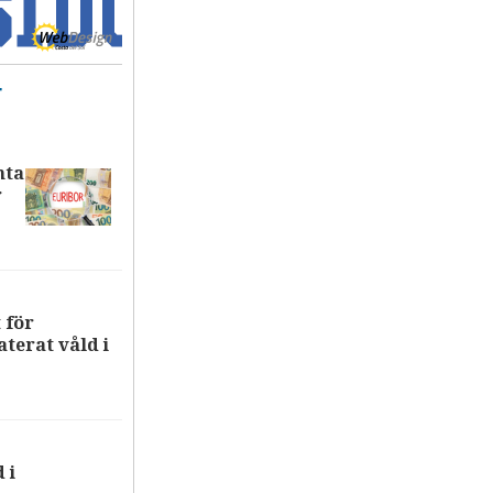
T
nta
r
 för
terat våld i
 i