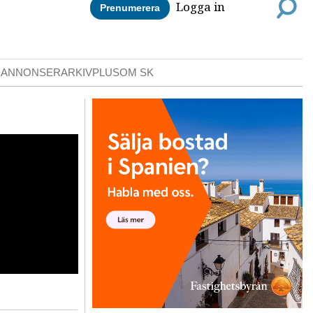
Logga in
Prenumerera
DANNONSER
ARKIV
PLUS
OM SK