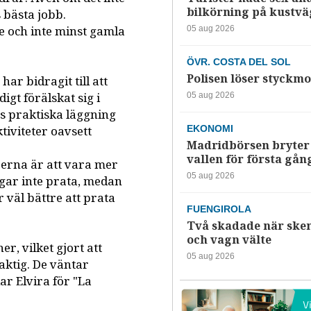
bilkörning på kustv
s bästa jobb.
e och inte minst gamla
05 aug 2026
ÖVR. COSTA DEL SOL
Polisen löser styckmo
ar bidragit till att
digt förälskat sig i
05 aug 2026
s praktiska läggning
iviteter oavsett
EKONOMI
Madridbörsen bryter 
vallen för första gån
erna är att vara mer
05 aug 2026
ågar inte prata, medan
 väl bättre att prata
FUENGIROLA
Två skadade när ske
och vagn välte
er, vilket gjort att
05 aug 2026
ktig. De väntar
ar Elvira för "La