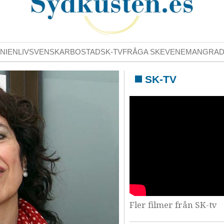
NIENLIV
SVENSKAR
BOSTAD
SK-TV
FRÅGA SK
EVENEMANG
RA
SK-TV
Fler filmer från SK-tv