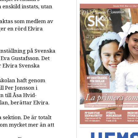
n enskild instats, utan
traktas som medlem av
ger en rörd Elvira
anställning på Svenska
 Eva Gustafsson. Det
är Elvira Svenska
m skolan haft genom
ll Per Jonsson i
 till Åsa Hvid-
n, berättar Elvira.
sektion. De är totalt
t om mycket mer än att