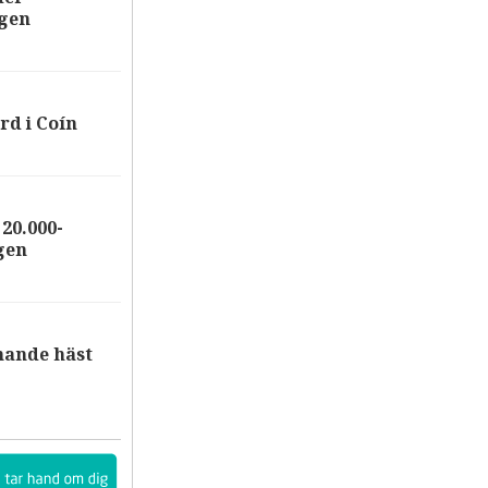
ägen
rd i Coín
20.000-
gen
nande häst