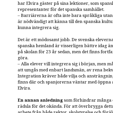
har Elvira gäster på sina lektioner, som span
representanter för det spanska samhället.
– Barriärerna är ofta inte bara språkliga utan
är nödvändigt att känna till den spanska kultur
kunna integrera sig.
Det är ett mödosamt jobb. De svenska elevernas
spanska hemland är visserligen bättre idag än
på skolan för 23 år sedan, men det finns fortf
göra.
– Alla elever vill integrera sig i början, men må
att umgås med enbart landsmän, av rena bekv
Integration kräver både vilja och ansträngni
finns där och spanjorerna väntar med öppna
Elvira.
En annan anledning
som förhindrar många e
rädsla för det okända. För att överbrygga det
arbete från både rektor, skolstyrelse och förä