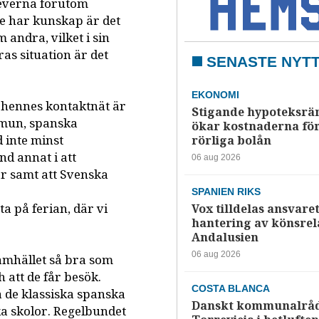
eleverna förutom
e har kunskap är det
 andra, vilket i sin
ras situation är det
SENASTE NYT
EKONOMI
ch hennes kontaktnät är
Stigande hypoteksrä
mun, spanska
ökar kostnaderna fö
 inte minst
rörliga bolån
nd annat i att
06 aug 2026
år samt att Svenska
SPANIEN RIKS
ta på ferian, där vi
Vox tilldelas ansvaret
hantering av könsrela
Andalusien
06 aug 2026
amhället så bra som
h att de får besök.
COSTA BLANCA
a de klassiska spanska
Danskt kommunalråd
ka skolor. Regelbundet