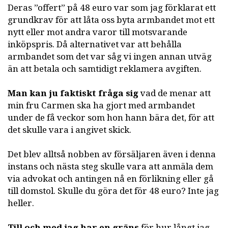
Deras ”offert” på 48 euro var som jag förklarat ett
grundkrav för att låta oss byta armbandet mot ett
nytt eller mot andra varor till motsvarande
inköpspris. Då alternativet var att behålla
armbandet som det var såg vi ingen annan utväg
än att betala och samtidigt reklamera avgiften.
Man kan ju faktiskt fråga sig
vad de menar att
min fru Carmen ska ha gjort med armbandet
under de få veckor som hon hann bära det, för att
det skulle vara i angivet skick.
Det blev alltså nobben av försäljaren även i denna
instans och nästa steg skulle vara att anmäla dem
via advokat och antingen nå en förlikning eller gå
till domstol. Skulle du göra det för 48 euro? Inte jag
heller.
Till och med jag har en gräns
för hur långt jag