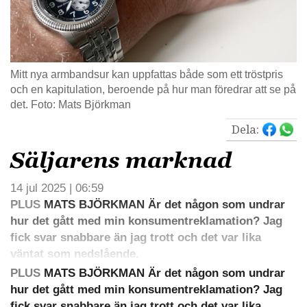
Mitt nya armbandsur kan uppfattas både som ett tröstpris
och en kapitulation, beroende på hur man föredrar att se på
det. Foto: Mats Björkman
Dela:
Säljarens marknad
14 jul 2025 | 06:59
PLUS
MATS BJÖRKMAN Är det någon som undrar
hur det gått med min konsumentreklamation? Jag
fick svar snabbare än jag trott och det var lika
väntat som nedslående.
PLUS
MATS BJÖRKMAN Är det någon som undrar
hur det gått med min konsumentreklamation? Jag
fick svar snabbare än jag trott och det var lika