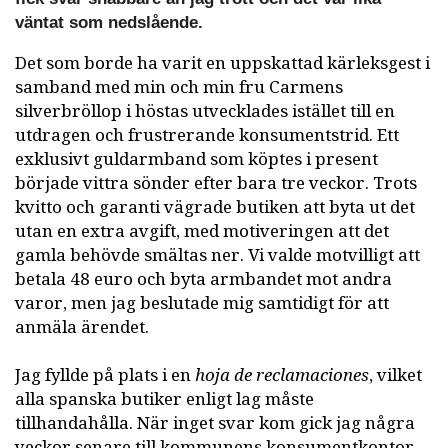
väntat som nedslående.
Det som borde ha varit en uppskattad kärleksgest i
samband med min och min fru Carmens
silverbröllop i höstas utvecklades istället till en
utdragen och frustrerande konsumentstrid. Ett
exklusivt guldarmband som köptes i present
började vittra sönder efter bara tre veckor. Trots
kvitto och garanti vägrade butiken att byta ut det
utan en extra avgift, med motiveringen att det
gamla behövde smältas ner. Vi valde motvilligt att
betala 48 euro och byta armbandet mot andra
varor, men jag beslutade mig samtidigt för att
anmäla ärendet.
Jag fyllde på plats i en
hoja de reclamaciones
, vilket
alla spanska butiker enligt lag måste
tillhandahålla. När inget svar kom gick jag några
veckor senare till kommunens konsumentkontor,