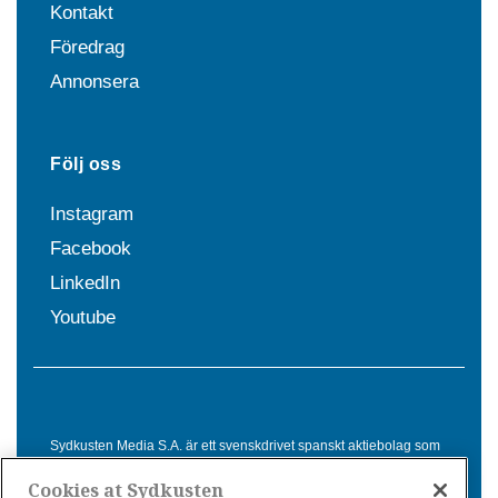
Kontakt
Föredrag
Annonsera
Följ oss
Instagram
Facebook
LinkedIn
Youtube
Sydkusten Media S.A. är ett svenskdrivet spanskt aktiebolag som
sedan 1992 erbjuder nyheter och tjänster till svensktalande i
Cookies at Sydkusten
Spanien. Genom nyhetsbevakning av hela Spanien, med bas på