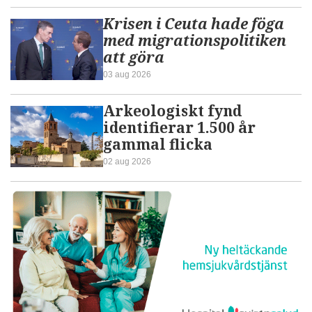
Krisen i Ceuta hade föga
med migrationspolitiken
att göra
03 aug 2026
Arkeologiskt fynd
identifierar 1.500 år
gammal flicka
02 aug 2026