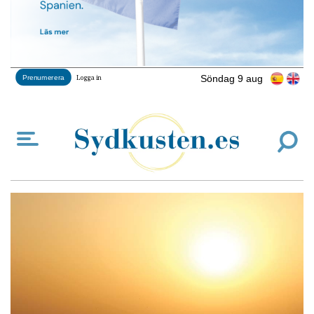
Söndag 9 aug
Prenumerera
Logga in