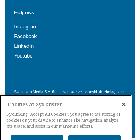
Följ oss
Instagram
Facebook
LinkedIn
Youtube
Sydkusten Media S.A. är ett svenskdrivet spanskt aktiebolag som
sedan 1992 erbjuder nyheter och tjänster till svensktalande i
Cookies at Sydkusten
Spanien. Genom nyhetsbevakning av hela Spanien, med bas på
Costa del Sol, är Sydkusten en ledande aktör inom
By clicking “Accept All Cookies”, you agree to the storing of
informationsförmedling för svenskar i Spanien.
cookies on your device to enhance site navigation, analyze
site usage, and assist in our marketing efforts.