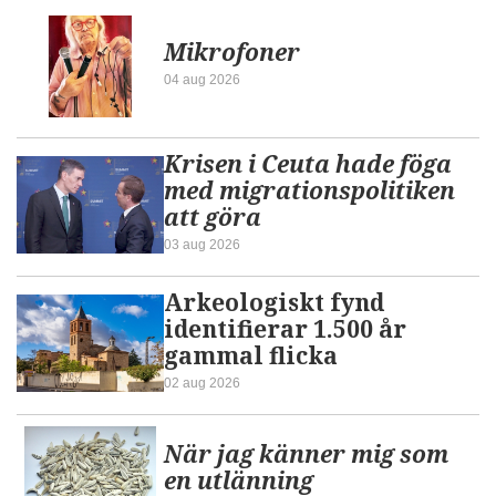
Mikrofoner
04 aug 2026
Krisen i Ceuta hade föga
med migrationspolitiken
att göra
03 aug 2026
Arkeologiskt fynd
identifierar 1.500 år
gammal flicka
02 aug 2026
När jag känner mig som
en utlänning