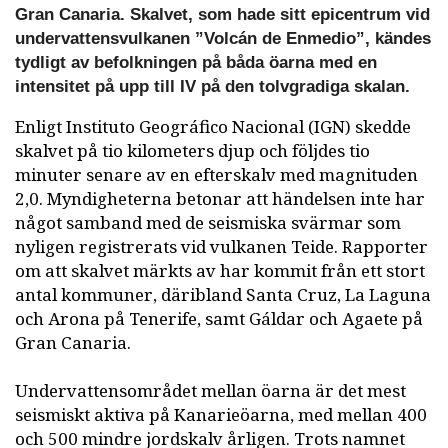
Gran Canaria. Skalvet, som hade sitt epicentrum vid
undervattensvulkanen ”Volcán de Enmedio”, kändes
tydligt av befolkningen på båda öarna med en
intensitet på upp till IV på den tolvgradiga skalan.
Enligt Instituto Geográfico Nacional (IGN) skedde
skalvet på tio kilometers djup och följdes tio
minuter senare av en efterskalv med magnituden
2,0. Myndigheterna betonar att händelsen inte har
något samband med de seismiska svärmar som
nyligen registrerats vid vulkanen Teide. Rapporter
om att skalvet märkts av har kommit från ett stort
antal kommuner, däribland Santa Cruz, La Laguna
och Arona på Tenerife, samt Gáldar och Agaete på
Gran Canaria.
Undervattensområdet mellan öarna är det mest
seismiskt aktiva på Kanarieöarna, med mellan 400
och 500 mindre jordskalv årligen. Trots namnet