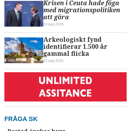
Krisen i Ceuta hade föga
med migrationspolitiken
att göra
03 aug 2026
Arkeologiskt fynd
identifierar 1.500 år
gammal flicka
02 aug 2026
FRÅGA SK