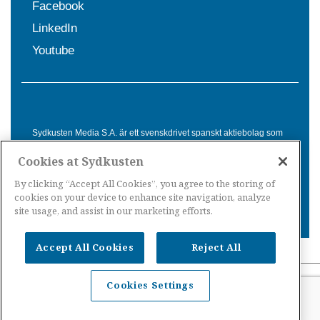
Facebook
LinkedIn
Youtube
Sydkusten Media S.A. är ett svenskdrivet spanskt aktiebolag som
sedan 1992 erbjuder nyheter och tjänster till svensktalande i
Cookies at Sydkusten
Spanien. Genom nyhetsbevakning av hela Spanien, med bas på
Costa del Sol, är Sydkusten en ledande aktör inom
By clicking “Accept All Cookies”, you agree to the storing of
informationsförmedling för svenskar i Spanien.
cookies on your device to enhance site navigation, analyze
site usage, and assist in our marketing efforts.
Accept All Cookies
Reject All
Nyheter Spanien
·
Nyheter Costa del Sol
·
Nyheter
Cookies Settings
Costa Tropical
·
Nyheter Costa Blanca
·
Nyheter
Balearerna
·
Nyheter Kanarieöarna