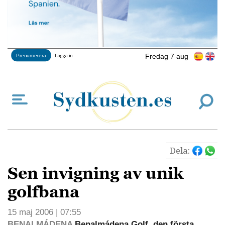
Fredag 7 aug
Prenumerera
Logga in
Dela:
Sen invigning av unik
golfbana
15 maj 2006 | 07:55
BENALMÁDENA
Benalmádena Golf, den första