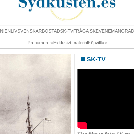
NIENLIV
SVENSKAR
BOSTAD
SK-TV
FRÅGA SK
EVENEMANG
RA
Prenumerera
Exklusivt material
Köpvillkor
SK-TV