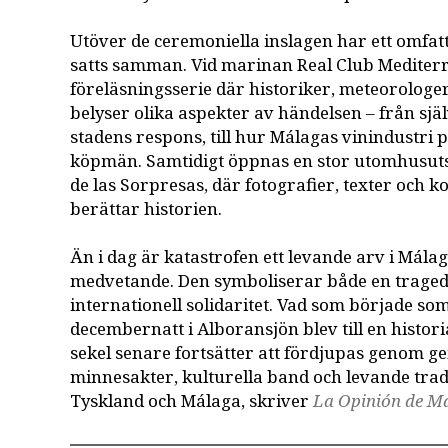
Utöver de ceremoniella inslagen har ett omf
satts samman. Vid marinan Real Club Mediterr
föreläsningsserie där historiker, meteorologe
belyser olika aspekter av händelsen – från själ
stadens respons, till hur Málagas vinindustri 
köpmän. Samtidigt öppnas en stor utomhusuts
de las Sorpresas, där fotografier, texter och 
berättar historien.
Än i dag är katastrofen ett levande arv i Málag
medvetande. Den symboliserar både en tragedi
internationell solidaritet. Vad som började so
decembernatt i Alboransjön blev till en histor
sekel senare fortsätter att fördjupas genom
minnesakter, kulturella band och levande trad
Tyskland och Málaga, skriver
La Opinión de M