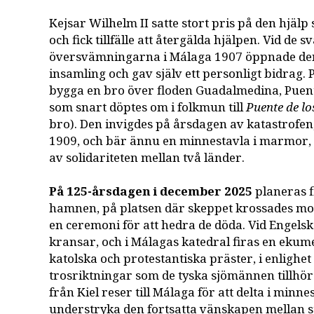
Kejsar Wilhelm II satte stort pris på den hjäl
och fick tillfälle att återgälda hjälpen. Vid de s
översvämningarna i Málaga 1907 öppnade de
insamling och gav själv ett personligt bidrag. P
bygga en bro över floden Guadalmedina, Puen
som snart döptes om i folkmun till
Puente de l
bro). Den invigdes på årsdagen av katastrofe
1909, och bär ännu en minnestavla i marmor, 
av solidariteten mellan två länder.
På 125-årsdagen i december 2025
planeras f
hamnen, på platsen där skeppet krossades mot
en ceremoni för att hedra de döda. Vid Engels
kransar, och i Málagas katedral firas en eku
katolska och protestantiska präster, i enlighet
trosriktningar som de tyska sjömännen tillhör
från Kiel reser till Málaga för att delta i minn
understryka den fortsatta vänskapen mellan s