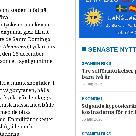
p som staden bjöd på
våra
n tyske monarken en
engarna gick till att
te de Santo Domingo,
os Alemanes
(Tyskarnas
SENASTE NYT
n, den 16 december
som ett synligt minne
SPANIEN RIKS
Tre solförmörkelser 
bara två år
lera minneshögtider. I
07 aug 2026
 vågbrytaren, hålls
ka kyrkogården läggs
EKONOMI
menisk mässa med både
Stigande hypoteksrä
 med de olika
kostnaderna för rörl
de. En militärorkester
06 aug 2026
eshögtiden och
täderna.
SPANIEN RIKS