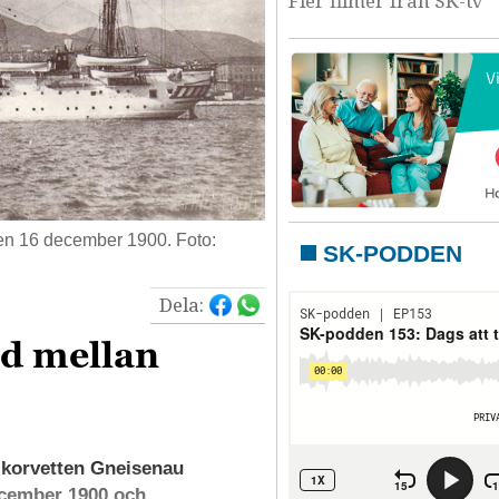
Fler filmer från SK-tv
den 16 december 1900. Foto:
SK-PODDEN
Dela:
d mellan
 korvetten Gneisenau
ecember 1900 och