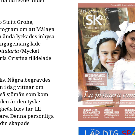
nna tid levde under
 Stritt Grohe,
program om att Málaga
men ändå lyckades inhysa
 engagemang lade
italaria
(Mycket
ía Cristina tilldelade
liv. Några begravdes
 i dag vittnar om
ckså sjömän som kom
plen är den tyske
gueña
blev far till
are. Denna personliga
edin skapade