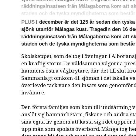
räddningsinsatsen från Málagaborna kom att sk
staden och de tyska myndigheterna som består
PLUS
I december är det 125 år sedan den tyska
sjönk utanför Málagas kust. Tragedin den 16 d
räddningsinsatsen från Málagaborna kom att sk
staden och de tyska myndigheterna som består
Skolskeppet, som deltog i övningar i Alborans
en kraftig storm. De våldsamma vågorna pres
hamnens östra vågbrytare, där det till slut kr
Sammanlagt omkom 41 sjömän i det iskalla va
överlevde tack vare den insats som genomför
invånare.
Den första familjen som kom till undsättning 
anslöt sig hamnarbetare, fiskare och andra st
sina egna liv genom att kasta sig i det upprörd
upp män som spolats överbord. Många tog he