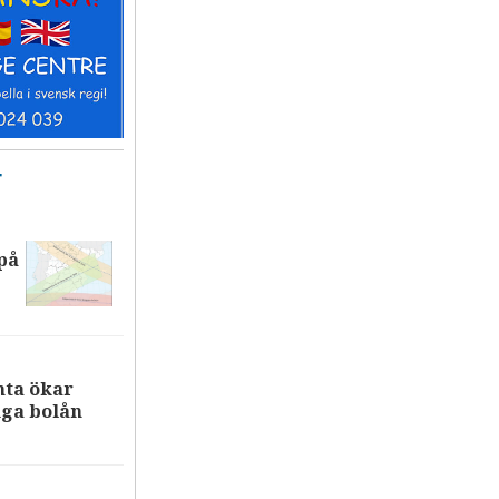
T
på
nta ökar
iga bolån