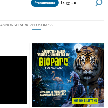
Logga in
Prenumerera
DANNONSER
ARKIV
PLUS
OM SK