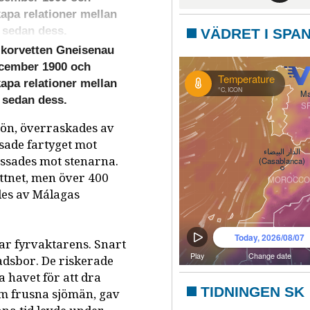
apa relationer mellan
 sedan dess.
VÄDRET I SPA
 korvetten Gneisenau
ecember 1900 och
apa relationer mellan
 sedan dess.
jön, överraskades av
sade fartyget mot
ossades mot stenarna.
ttnet, men över 400
des av Málagas
var fyrvaktarens. Snart
adsbor. De riskerade
a havet för att dra
TIDNINGEN SK
m frusna sjömän, gav