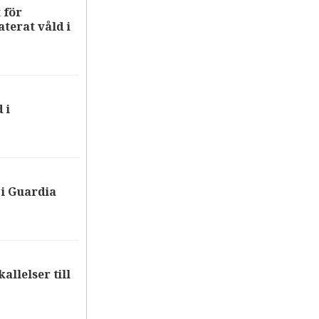
 för
terat våld i
 i
i Guardia
allelser till