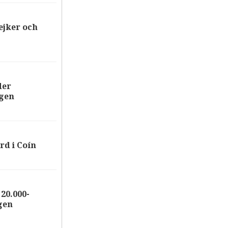
ejker och
der
ägen
rd i Coín
20.000-
gen