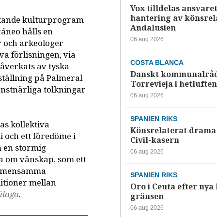
Vox tilldelas ansvaret
hantering av könsrela
attande kulturprogram
Andalusien
áneo hålls en
06 aug 2026
r och arkeologer
va förlisningen, via
COSTA BLANCA
påverkats av tyska
Danskt kommunalråd
tällning på Palmeral
Torrevieja i hetluften
konstnärliga tolkningar
06 aug 2026
SPANIEN RIKS
as kollektiva
Könsrelaterat drama 
 och ett föredöme i
Civil-kasern
m en stormig
06 aug 2026
ia om vänskap, som ett
 gemensamma
SPANIEN RIKS
itioner mellan
Oro i Ceuta efter nya k
álaga
.
gränsen
06 aug 2026