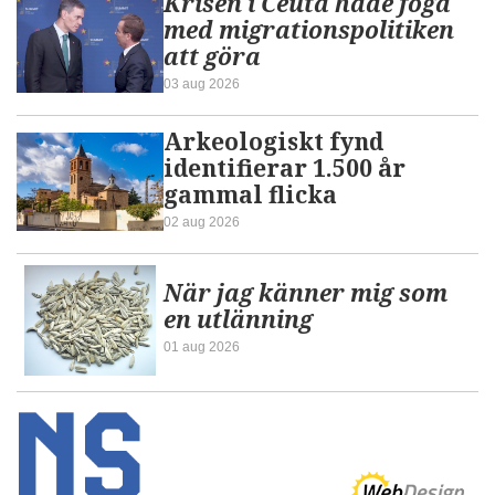
Krisen i Ceuta hade föga
med migrationspolitiken
att göra
03 aug 2026
Arkeologiskt fynd
identifierar 1.500 år
gammal flicka
02 aug 2026
När jag känner mig som
en utlänning
01 aug 2026