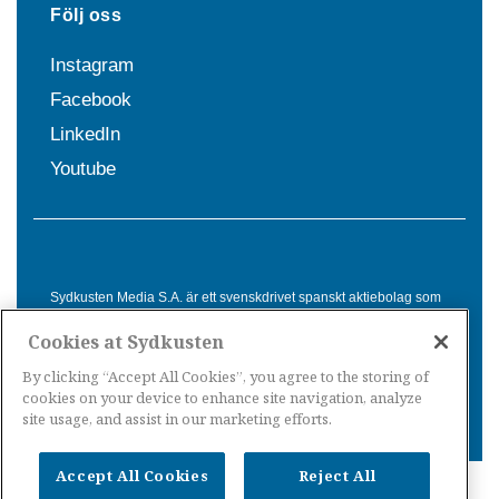
Följ oss
Instagram
Facebook
LinkedIn
Youtube
Sydkusten Media S.A. är ett svenskdrivet spanskt aktiebolag som
sedan 1992 erbjuder nyheter och tjänster till svensktalande i
Cookies at Sydkusten
Spanien. Genom nyhetsbevakning av hela Spanien, med bas på
Costa del Sol, är Sydkusten en ledande aktör inom
By clicking “Accept All Cookies”, you agree to the storing of
informationsförmedling för svenskar i Spanien.
cookies on your device to enhance site navigation, analyze
site usage, and assist in our marketing efforts.
Accept All Cookies
Reject All