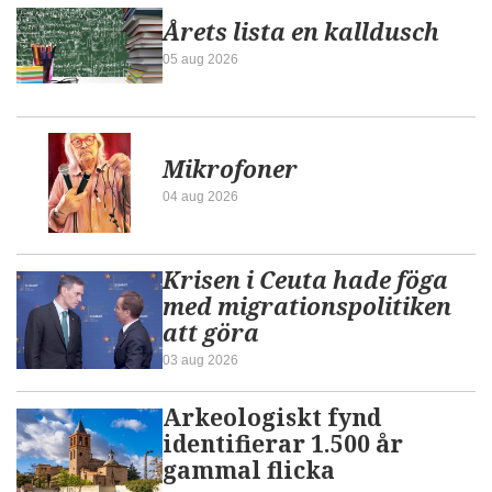
Årets lista en kalldusch
05 aug 2026
Mikrofoner
04 aug 2026
Krisen i Ceuta hade föga
med migrationspolitiken
att göra
03 aug 2026
Arkeologiskt fynd
identifierar 1.500 år
gammal flicka