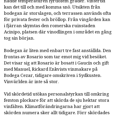
nådde temperaturen fyrtiofem grader. Vintertid
kan det till och med komma snö. Utsikten från
bodegan är storslagen, och terrassen används ofta
för privata fester och bröllop. Från vingården kan
i fjärran skymtas den romerska ruinstaden
Acinipo, platsen där vinodlingen i området en gång
tog sin början.
Bodegan är liten med enbart tre fast anställda. Den
frontas av Rosario som tar emot mig vid besöket.
Det visar sig att Rosario är bosatt i Gaucín och gift
med Manuel, Rickard Enkvists vinmakare på
Bodega Cezar, tidigare omskriven i Sydkusten.
Vinvärlden är inte så stor.
Vid skördetid utökas personalstyrkan till omkring
femton plockare för att skörda de sju hektar stora
vinfälten. Klimatförändringarna har gjort att
skörden numera sker allt tidigare. Förr skördades