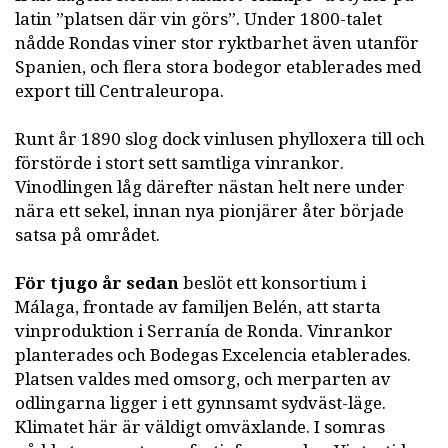
latin ”platsen där vin görs”. Under 1800-talet
nådde Rondas viner stor ryktbarhet även utanför
Spanien, och flera stora bodegor etablerades med
export till Centraleuropa.
Runt år 1890 slog dock vinlusen phylloxera till och
förstörde i stort sett samtliga vinrankor.
Vinodlingen låg därefter nästan helt nere under
nära ett sekel, innan nya pionjärer åter började
satsa på området.
För tjugo år sedan
beslöt ett konsortium i
Málaga, frontade av familjen Belén, att starta
vinproduktion i Serranía de Ronda. Vinrankor
planterades och Bodegas Excelencia etablerades.
Platsen valdes med omsorg, och merparten av
odlingarna ligger i ett gynnsamt sydväst-läge.
Klimatet här är väldigt omväxlande. I somras