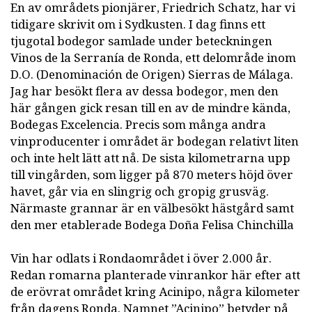
En av områdets pionjärer, Friedrich Schatz, har vi
tidigare skrivit om i Sydkusten. I dag finns ett
tjugotal bodegor samlade under beteckningen
Vinos de la Serranía de Ronda, ett delområde inom
D.O. (Denominación de Origen) Sierras de Málaga.
Jag har besökt flera av dessa bodegor, men den
här gången gick resan till en av de mindre kända,
Bodegas Excelencia. Precis som många andra
vinproducenter i området är bodegan relativt liten
och inte helt lätt att nå. De sista kilometrarna upp
till vingården, som ligger på 870 meters höjd över
havet, går via en slingrig och gropig grusväg.
Närmaste grannar är en välbesökt hästgård samt
den mer etablerade Bodega Doña Felisa Chinchilla
Vin har odlats i Rondaområdet i över 2.000 år.
Redan romarna planterade vinrankor här efter att
de erövrat området kring Acinipo, några kilometer
från dagens Ronda. Namnet ”Acinipo” betyder på