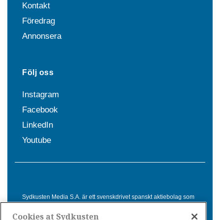
Kontakt
Föredrag
Annonsera
Följ oss
Instagram
Facebook
LinkedIn
Youtube
Sydkusten Media S.A. är ett svenskdrivet spanskt aktiebolag som
sedan 1992 erbjuder nyheter och tjänster till svensktalande i
Cookies at Sydkusten
Spanien. Genom nyhetsbevakning av hela Spanien, med bas på