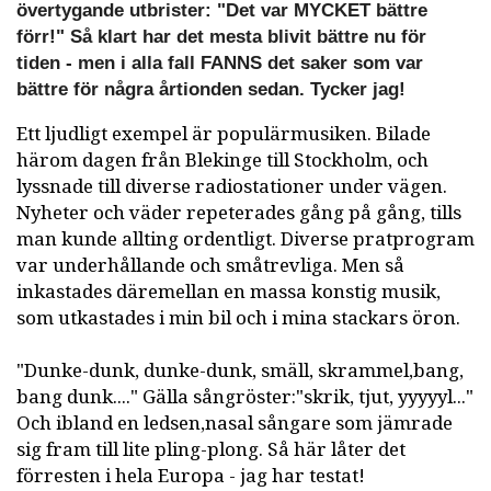
övertygande utbrister: "Det var MYCKET bättre
förr!" Så klart har det mesta blivit bättre nu för
tiden - men i alla fall FANNS det saker som var
bättre för några årtionden sedan. Tycker jag!
Ett ljudligt exempel är populärmusiken. Bilade
härom dagen från Blekinge till Stockholm, och
lyssnade till diverse radiostationer under vägen.
Nyheter och väder repeterades gång på gång, tills
man kunde allting ordentligt. Diverse pratprogram
var underhållande och småtrevliga. Men så
inkastades däremellan en massa konstig musik,
som utkastades i min bil och i mina stackars öron.
"Dunke-dunk, dunke-dunk, smäll, skrammel,bang,
bang dunk...." Gälla sångröster:"skrik, tjut, yyyyyl..."
Och ibland en ledsen,nasal sångare som jämrade
sig fram till lite pling-plong. Så här låter det
förresten i hela Europa - jag har testat!