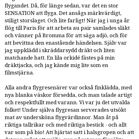
flygandet. Då, för länge sedan, var det en stor
SENSATION att flyga. Det ansågs märkvärdigt,
stiligt storslaget. Och lite farligt! När jag i unga år
flög till Paris för att arbeta au pair samlades släkt
och vänner på Bromma för att säga adjö, och för
att bevittna den enastående händelsen. Själv var
jag uppklädd i skräddarsydd dräkt och liten
matchande hatt. En lila orkidé fästes på min
dräktjacka, och jag kände mig lite som en
filmstjärna.
Alla andra flygresenärer var också finklädda, med
nya blanka väskor försedda, och man talade artigt
och respektfullt med varann. Vi var ju det utvalda
folket! Under själva flygresan serverades utsökt
mat av undersköna flygvärdinnor. Man åt på
riktiga tallrikar och med riktiga bestick - och allt
var som på bio! Att hjärtat satt i halsgropen och att