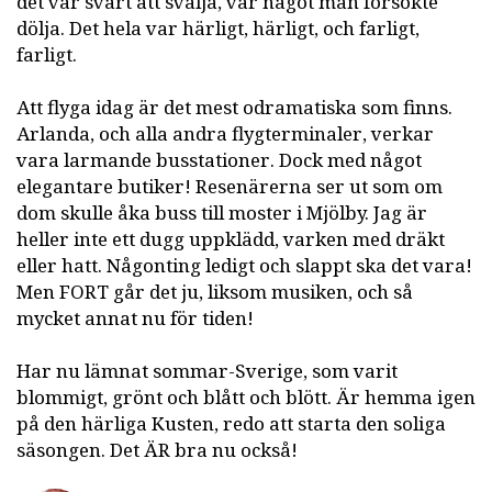
det var svårt att svälja, var något man försökte
dölja. Det hela var härligt, härligt, och farligt,
farligt.
Att flyga idag är det mest odramatiska som finns.
Arlanda, och alla andra flygterminaler, verkar
vara larmande busstationer. Dock med något
elegantare butiker! Resenärerna ser ut som om
dom skulle åka buss till moster i Mjölby. Jag är
heller inte ett dugg uppklädd, varken med dräkt
eller hatt. Någonting ledigt och slappt ska det vara!
Men FORT går det ju, liksom musiken, och så
mycket annat nu för tiden!
Har nu lämnat sommar-Sverige, som varit
blommigt, grönt och blått och blött. Är hemma igen
på den härliga Kusten, redo att starta den soliga
säsongen. Det ÄR bra nu också!