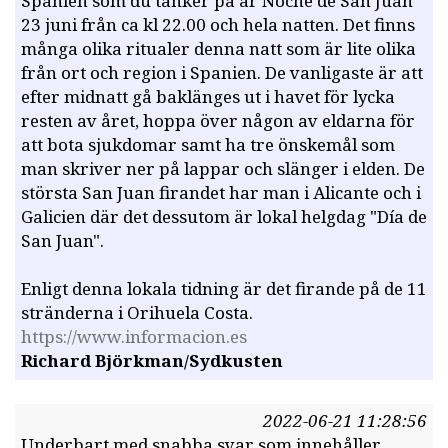
Spanien som du tänker på är Noche de San Juan
23 juni från ca kl 22.00 och hela natten. Det finns
många olika ritualer denna natt som är lite olika
från ort och region i Spanien. De vanligaste är att
efter midnatt gå baklänges ut i havet för lycka
resten av året, hoppa över någon av eldarna för
att bota sjukdomar samt ha tre önskemål som
man skriver ner på lappar och slänger i elden. De
största San Juan firandet har man i Alicante och i
Galicien där det dessutom är lokal helgdag "Día de
San Juan".
Enligt denna lokala tidning är det firande på de 11
stränderna i Orihuela Costa.
https://www.informacion.es
Richard Björkman/Sydkusten
2022-06-21 11:28:56
Underbart med snabba svar som innehåller