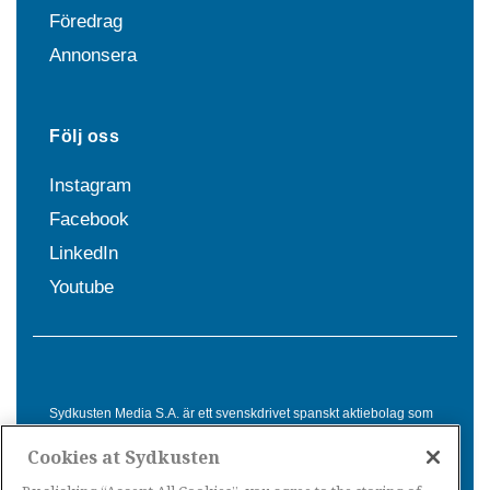
Föredrag
Annonsera
Följ oss
Instagram
Facebook
LinkedIn
Youtube
Sydkusten Media S.A. är ett svenskdrivet spanskt aktiebolag som
sedan 1992 erbjuder nyheter och tjänster till svensktalande i
Cookies at Sydkusten
Spanien. Genom nyhetsbevakning av hela Spanien, med bas på
Costa del Sol, är Sydkusten en ledande aktör inom