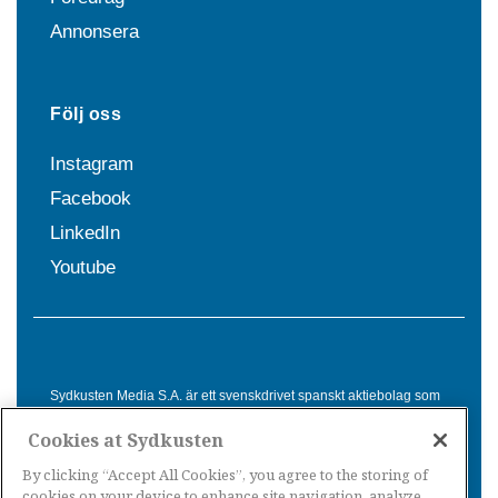
Annonsera
Följ oss
Instagram
Facebook
LinkedIn
Youtube
Sydkusten Media S.A. är ett svenskdrivet spanskt aktiebolag som
sedan 1992 erbjuder nyheter och tjänster till svensktalande i
Cookies at Sydkusten
Spanien. Genom nyhetsbevakning av hela Spanien, med bas på
Costa del Sol, är Sydkusten en ledande aktör inom
By clicking “Accept All Cookies”, you agree to the storing of
informationsförmedling för svenskar i Spanien.
cookies on your device to enhance site navigation, analyze