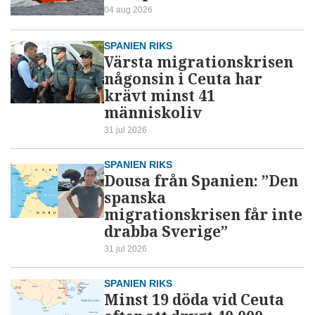
04 aug 2026
SPANIEN RIKS
Värsta migrationskrisen
någonsin i Ceuta har
krävt minst 41
människoliv
31 jul 2026
SPANIEN RIKS
Dousa från Spanien: ”Den
spanska
migrationskrisen får inte
drabba Sverige”
31 jul 2026
SPANIEN RIKS
Minst 19 döda vid Ceuta