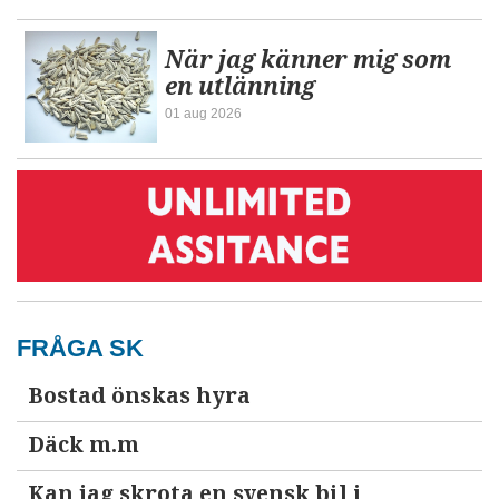
När jag känner mig som
en utlänning
01 aug 2026
FRÅGA SK
Bostad önskas hyra
Däck m.m
Kan jag skrota en svensk bil i