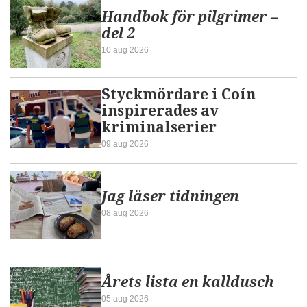
Handbok för pilgrimer –
del 2
10 aug 2026
Styckmördare i Coín
inspirerades av
kriminalserier
09 aug 2026
Jag läser tidningen
08 aug 2026
Årets lista en kalldusch
05 aug 2026