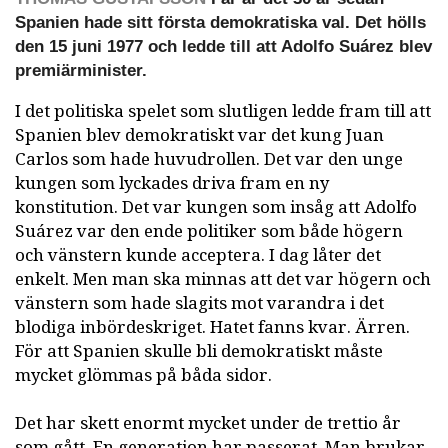
Spanien hade sitt första demokratiska val. Det hölls
den 15 juni 1977 och ledde till att Adolfo Suárez blev
premiärminister.
I det politiska spelet som slutligen ledde fram till att
Spanien blev demokratiskt var det kung Juan
Carlos som hade huvudrollen. Det var den unge
kungen som lyckades driva fram en ny
konstitution. Det var kungen som insåg att Adolfo
Suárez var den ende politiker som både högern
och vänstern kunde acceptera. I dag låter det
enkelt. Men man ska minnas att det var högern och
vänstern som hade slagits mot varandra i det
blodiga inbördeskriget. Hatet fanns kvar. Ärren.
För att Spanien skulle bli demokratiskt måste
mycket glömmas på båda sidor.
Det har skett enormt mycket under de trettio år
som gått. En generation har passerat. Man brukar