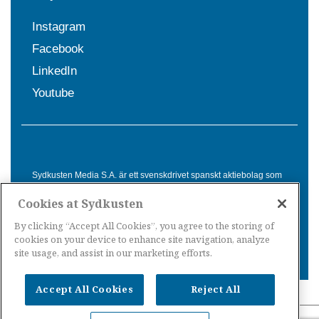
Instagram
Facebook
LinkedIn
Youtube
Sydkusten Media S.A. är ett svenskdrivet spanskt aktiebolag som
sedan 1992 erbjuder nyheter och tjänster till svensktalande i
Cookies at Sydkusten
Spanien. Genom nyhetsbevakning av hela Spanien, med bas på
Costa del Sol, är Sydkusten en ledande aktör inom
By clicking “Accept All Cookies”, you agree to the storing of
informationsförmedling för svenskar i Spanien.
cookies on your device to enhance site navigation, analyze
site usage, and assist in our marketing efforts.
Accept All Cookies
Reject All