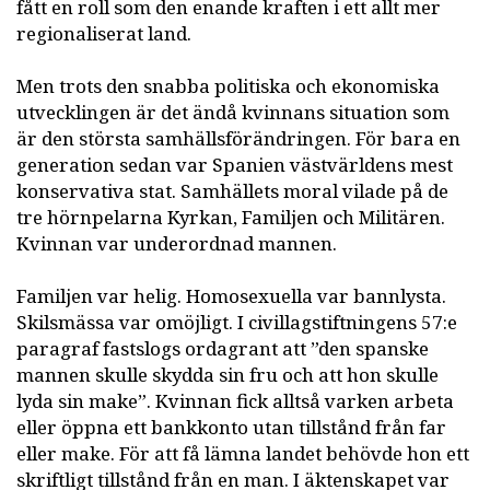
fått en roll som den enande kraften i ett allt mer
regionaliserat land.
Men trots den snabba politiska och ekonomiska
utvecklingen är det ändå kvinnans situation som
är den största samhällsförändringen. För bara en
generation sedan var Spanien västvärldens mest
konservativa stat. Samhällets moral vilade på de
tre hörnpelarna Kyrkan, Familjen och Militären.
Kvinnan var underordnad mannen.
Familjen var helig. Homosexuella var bannlysta.
Skilsmässa var omöjligt. I civillagstiftningens 57:e
paragraf fastslogs ordagrant att ”den spanske
mannen skulle skydda sin fru och att hon skulle
lyda sin make”. Kvinnan fick alltså varken arbeta
eller öppna ett bankkonto utan tillstånd från far
eller make. För att få lämna landet behövde hon ett
skriftligt tillstånd från en man. I äktenskapet var