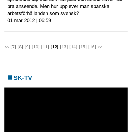
bra anseende. Men hur upplever man spanska
arbetsförhållanden som svensk?
01 mar 2012 | 06:59
<<
[7]
[8]
[9]
[10]
[11]
[12]
[13]
[14]
[15]
[16]
>>
SK-TV