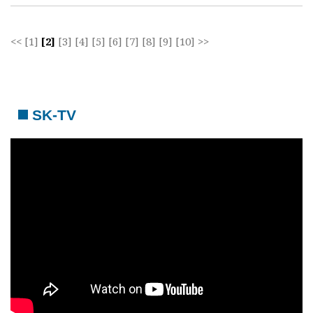
<<
[1]
[2]
[3]
[4]
[5]
[6]
[7]
[8]
[9]
[10]
>>
SK-TV