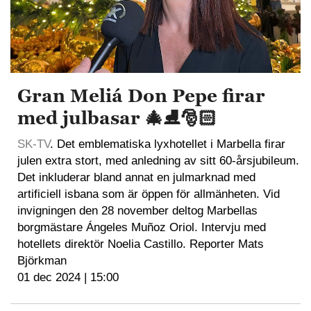
Gran Meliá Don Pepe firar
med julbasar 🎄⛸️🎅🏻
SK-TV
. Det emblematiska lyxhotellet i Marbella firar
julen extra stort, med anledning av sitt 60-årsjubileum.
Det inkluderar bland annat en julmarknad med
artificiell isbana som är öppen för allmänheten. Vid
invigningen den 28 november deltog Marbellas
borgmästare Ángeles Muñoz Oriol. Intervju med
hotellets direktör Noelia Castillo. Reporter Mats
Björkman
01 dec 2024 | 15:00