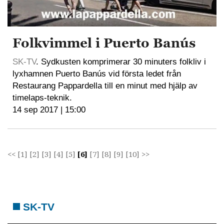
Folkvimmel i Puerto Banús
SK-TV
. Sydkusten komprimerar 30 minuters folkliv i
lyxhamnen Puerto Banús vid första ledet från
Restaurang Pappardella till en minut med hjälp av
timelaps-teknik.
14 sep 2017 | 15:00
<<
[1]
[2]
[3]
[4]
[5]
[6]
[7]
[8]
[9]
[10]
>>
SK-TV