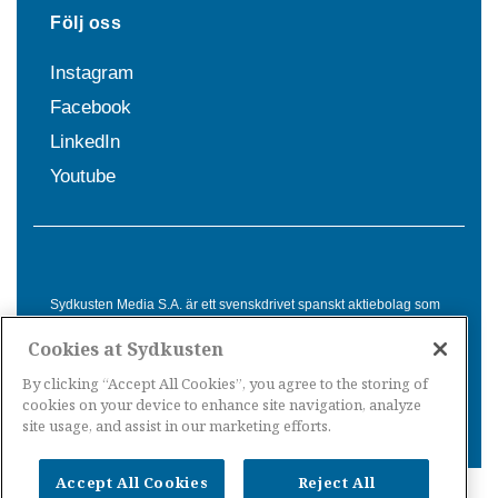
Följ oss
Instagram
Facebook
LinkedIn
Youtube
Sydkusten Media S.A. är ett svenskdrivet spanskt aktiebolag som
sedan 1992 erbjuder nyheter och tjänster till svensktalande i
Cookies at Sydkusten
Spanien. Genom nyhetsbevakning av hela Spanien, med bas på
Costa del Sol, är Sydkusten en ledande aktör inom
By clicking “Accept All Cookies”, you agree to the storing of
informationsförmedling för svenskar i Spanien.
cookies on your device to enhance site navigation, analyze
site usage, and assist in our marketing efforts.
Accept All Cookies
Reject All