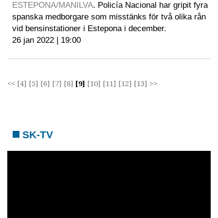
ESTEPONA/MANILVA
. Policía Nacional har gripit fyra
spanska medborgare som misstänks för två olika rån
vid bensinstationer i Estepona i december.
26 jan 2022 | 19:00
<<
[4]
[5]
[6]
[7]
[8]
[9]
[10]
[11]
[12]
[13]
>>
SK-TV