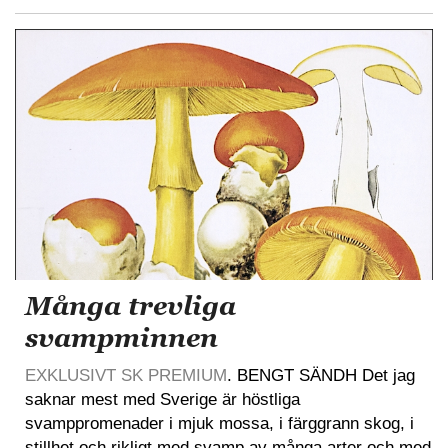
Många trevliga
svampminnen
EXKLUSIVT SK PREMIUM
. BENGT SÄNDH Det jag
saknar mest med Sverige är höstliga
svamppromenader i mjuk mossa, i färggrann skog, i
stillhet och rikligt med svamp av många arter och med