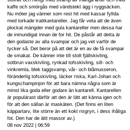
kaffe och smörgås med vändstekt ägg i ryggsäcken.
Nu möter jag vänner som rest hit med kassar fyllda
med torkade trattkantareller. Jag får veta att de även
plockat mängder med gula kantareller men dessa har
de inmundigat innan de for hit. De påstår att detta är
den godaste av alla svampar och jag vet varför de
tycker så. Det beror på att det är en av de få svampar
de smakat. De känner inte till stolt fjällskivling,
sotbrun vaxskivling, rynkad tofsskivling, sill- och
vinkremla, blek taggsvamp, vår- och blåmusseron,
föränderlig tofsskivling, läcker riska, Karl-Johan och
kungschampinjon för att bara nämna några som är
minst lika goda eller godare än kantarell. Kantarellen
är populärast därför att den är lätt att känna igen och
för att den sällan är maskäten. (Det finns en liten
käpparlarv, lite större än ett kokt risgryn, i dess ihåliga
fot. Den har de ätit massor av.)
08 nov 2022 | 06:59