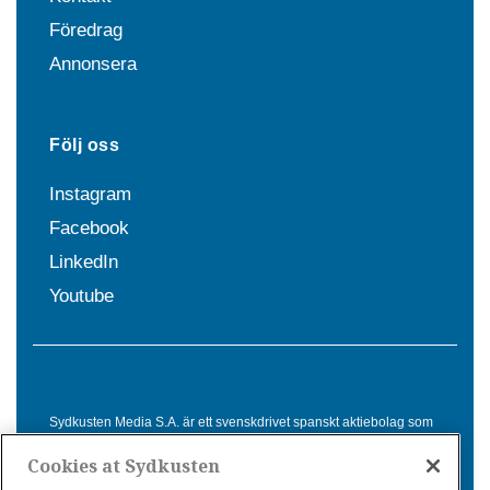
Föredrag
Annonsera
Följ oss
Instagram
Facebook
LinkedIn
Youtube
Sydkusten Media S.A. är ett svenskdrivet spanskt aktiebolag som
sedan 1992 erbjuder nyheter och tjänster till svensktalande i
Cookies at Sydkusten
Spanien. Genom nyhetsbevakning av hela Spanien, med bas på
Costa del Sol, är Sydkusten en ledande aktör inom