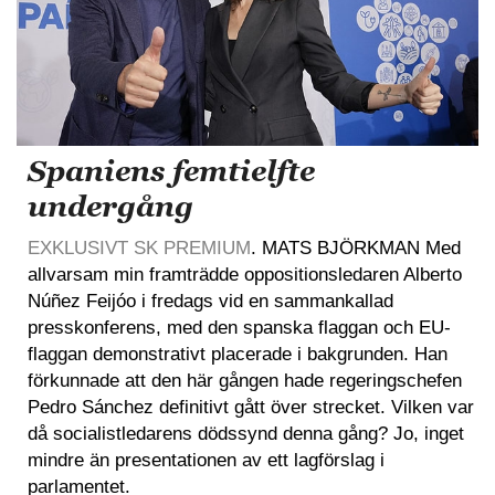
Spaniens femtielfte
undergång
EXKLUSIVT SK PREMIUM
. MATS BJÖRKMAN Med
allvarsam min framträdde oppositionsledaren Alberto
Núñez Feijóo i fredags vid en sammankallad
presskonferens, med den spanska flaggan och EU-
flaggan demonstrativt placerade i bakgrunden. Han
förkunnade att den här gången hade regeringschefen
Pedro Sánchez definitivt gått över strecket. Vilken var
då socialistledarens dödssynd denna gång? Jo, inget
mindre än presentationen av ett lagförslag i
parlamentet.