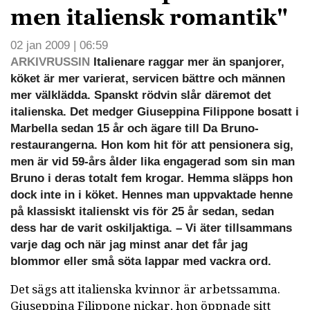
men italiensk romantik"
02 jan 2009 | 06:59
ARKIVRUSSIN
Italienare raggar mer än spanjorer,
köket är mer varierat, servicen bättre och männen
mer välklädda. Spanskt rödvin slår däremot det
italienska. Det medger Giuseppina Filippone bosatt i
Marbella sedan 15 år och ägare till Da Bruno-
restaurangerna. Hon kom hit för att pensionera sig,
men är vid 59-års ålder lika engagerad som sin man
Bruno i deras totalt fem krogar. Hemma släpps hon
dock inte in i köket. Hennes man uppvaktade henne
på klassiskt italienskt vis för 25 år sedan, sedan
dess har de varit oskiljaktiga. – Vi äter tillsammans
varje dag och när jag minst anar det får jag
blommor eller små söta lappar med vackra ord.
Det sägs att italienska kvinnor är arbetssamma.
Giuseppina Filippone nickar, hon öppnade sitt