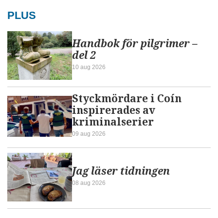
PLUS
Handbok för pilgrimer –
del 2
10 aug 2026
Styckmördare i Coín
inspirerades av
kriminalserier
09 aug 2026
Jag läser tidningen
08 aug 2026