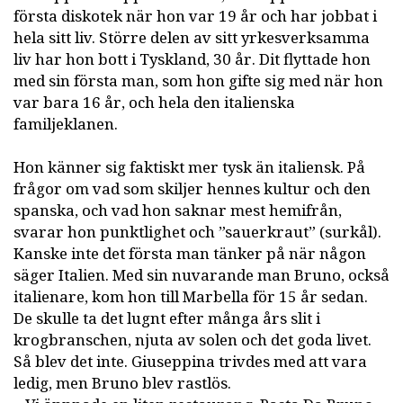
första diskotek när hon var 19 år och har jobbat i
hela sitt liv. Större delen av sitt yrkesverksamma
liv har hon bott i Tyskland, 30 år. Dit flyttade hon
med sin första man, som hon gifte sig med när hon
var bara 16 år, och hela den italienska
familjeklanen.
Hon känner sig faktiskt mer tysk än italiensk. På
frågor om vad som skiljer hennes kultur och den
spanska, och vad hon saknar mest hemifrån,
svarar hon punktlighet och ”sauerkraut” (surkål).
Kanske inte det första man tänker på när någon
säger Italien. Med sin nuvarande man Bruno, också
italienare, kom hon till Marbella för 15 år sedan.
De skulle ta det lugnt efter många års slit i
krogbranschen, njuta av solen och det goda livet.
Så blev det inte. Giuseppina trivdes med att vara
ledig, men Bruno blev rastlös.