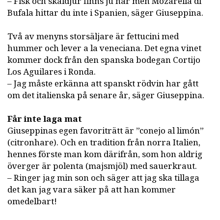
– Fisk och skaldjur finns ju här men Mozarella di
Bufala hittar du inte i Spanien, säger Giuseppina.
Två av menyns storsäljare är fettucini med
hummer och lever a la veneciana. Det egna vinet
kommer dock från den spanska bodegan Cortijo
Los Aguilares i Ronda.
– Jag måste erkänna att spanskt rödvin har gått
om det italienska på senare år, säger Giuseppina.
Får inte laga mat
Giuseppinas egen favoriträtt är ”conejo al limón”
(citronhare). Och en tradition från norra Italien,
hennes förste man kom därifrån, som hon aldrig
överger är polenta (majsmjöl) med sauerkraut.
– Ringer jag min son och säger att jag ska tillaga
det kan jag vara säker på att han kommer
omedelbart!