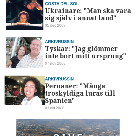
COSTA DEL SOL
Ukrainare: "Man ska vara
sig själv i annat land"
05 dec 2008
ARKIVRUSSIN
Tyskar: "Jag glömmer
inte bort mitt ursprung"
07 nov 2008
ARKIVRUSSIN
Peruaner: "Många
troskyldiga luras till
Spanien"
03 okt 2008