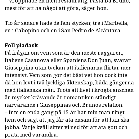
– Vi öppnade en liten restaurang, Pasta Da Bruno,
mest för att ha något att göra, säger hon.
Tio år senare hade de fem stycken; tre i Marbella,
en i Cabopino och en i San Pedro de Alcántara.
Föll pladask
På frågan om vem som är den meste raggaren,
Italiens Casanova eller Spaniens Don Juan, svarar
Giuseppina utan tvekan att italienarna flirtar mer
intensivt. Vem som gör det bäst vet hon dock inte
då hon levt i två lyckliga äktenskap, båda gångerna
med italienska män. Trots att livet i krogbranschen
är mycket krävande är romantiken ständigt
närvarande i Giuseppinas och Brunos relation.
– Inte en enda gång på 15 år har min man ringt
hem och sagt att jag får äta ensam för att han ska
jobba. Varje kväll sitter vi ned för att äta gott och
prata med varandra.