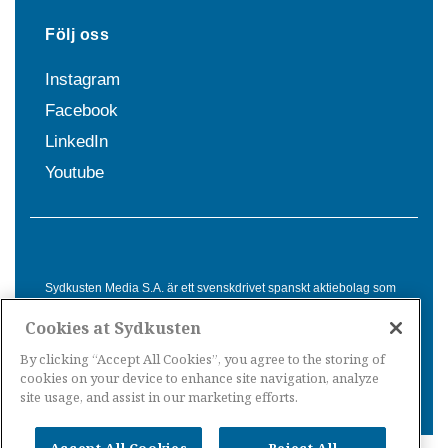
Följ oss
Instagram
Facebook
LinkedIn
Youtube
Sydkusten Media S.A. är ett svenskdrivet spanskt aktiebolag som
sedan 1992 erbjuder nyheter och tjänster till svensktalande i
Cookies at Sydkusten
Spanien. Genom nyhetsbevakning av hela Spanien, med bas på
Costa del Sol, är Sydkusten en ledande aktör inom
By clicking “Accept All Cookies”, you agree to the storing of
informationsförmedling för svenskar i Spanien.
cookies on your device to enhance site navigation, analyze
site usage, and assist in our marketing efforts.