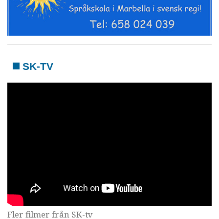
SK-TV
Fler filmer från SK-tv