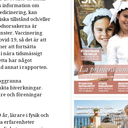
nns information om
edicinering, kan
iska tillstånd och/eller
ödsorsakerna är
önster. Vaccinering
vid-19, så det är att
er att fortsätta
i nära tidsmässigt
etta har något
d annat i rapporten.
noggranna
nkta biverkningar.
are och föreningar
år, lärare i fysik och
ina erfarenheter