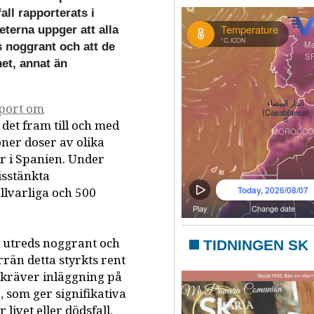
all rapporterats i
terna uppger att alla
s noggrant och att de
net, annat än
pport om
 det fram till och med
ner doser av olika
or i Spanien. Under
isstänkta
llvarliga och 500
ll utreds noggrant och
TIDNINGEN SK
örrän detta styrkts rent
 kräver inläggning på
, som ger signifikativa
livet eller dödsfall.