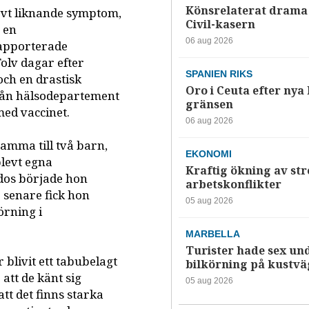
Könsrelaterat drama 
evt liknande symptom,
Civil-kasern
 en
06 aug 2026
 rapporterade
olv dagar efter
SPANIEN RIKS
 och en drastisk
Oro i Ceuta efter nya k
från hälsodepartement
gränsen
ed vaccinet.
06 aug 2026
mamma till två barn,
EKONOMI
plevt egna
Kraftig ökning av str
-dos började hon
arbetskonflikter
 senare fick hon
05 aug 2026
örning i
MARBELLA
Turister hade sex un
blivit ett tabubelagt
bilkörning på kustv
tt de känt sig
05 aug 2026
tt det finns starka