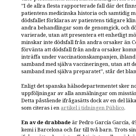
”I de allra flesta rapporterade fall där det fi
patientens medicinska historia och samtidig m
dödsfallet förklaras av patientens tidigare klin
andra behandlingar som de genomgick, och d
varierade, utan att presentera ett enhetligt m
minskar inte dödsfall från andra orsaker än Co
förvänta att dödsfall från andra orsaker komm
inträffa under vaccinationskampanjen, ibland 
samband med själva vaccineringen, utan att d
samband med själva preparatet”, står det blan
Enligt det spanska hälsodepartementet sker 
uppföljningar av alla anmälningar om misstä
Detta påstående ifrågasätts dock av en del läk
som citeras i en
artikel i tidningen Público
.
En av de drabbade
är Pedro García García, 49 
kemi i Barcelona och far till två barn. Trots s