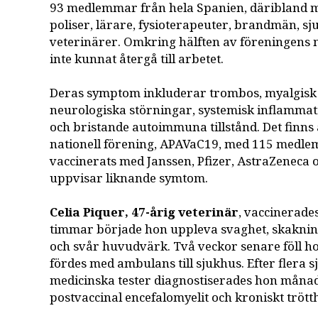
93 medlemmar från hela Spanien, däribland m
poliser, lärare, fysioterapeuter, brandmän, s
veterinärer. Omkring hälften av föreningen
inte kunnat återgå till arbetet.
Deras symptom inkluderar trombos, myalgisk 
neurologiska störningar, systemisk inflamma
och bristande autoimmuna tillstånd. Det finn
nationell förening, APAVaC19, med 115 medl
vaccinerats med Janssen, Pfizer, AstraZeneca
uppvisar liknande symtom.
Celia Piquer, 47-årig veterinär
, vaccinerade
timmar började hon uppleva svaghet, skaknin
och svår huvudvärk. Två veckor senare föll h
fördes med ambulans till sjukhus. Efter flera
medicinska tester diagnostiserades hon måna
postvaccinal encefalomyelit och kroniskt tröt