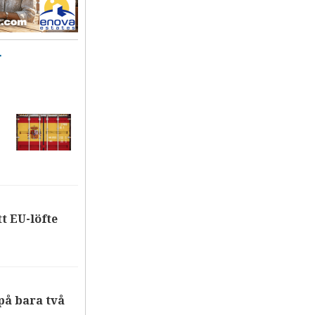
T
tt EU-löfte
på bara två