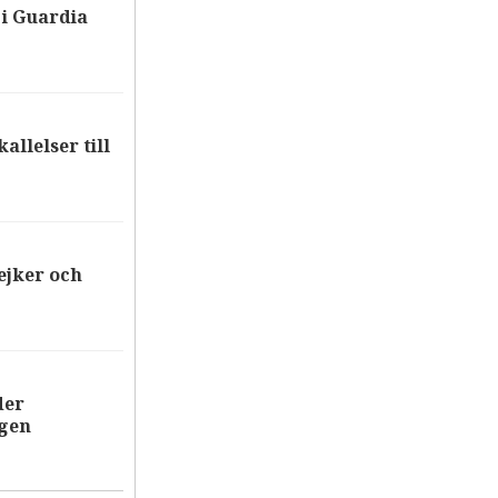
i Guardia
allelser till
ejker och
der
ägen