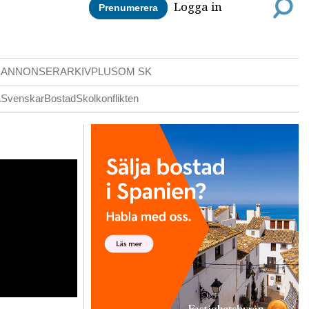
Logga in
Prenumerera
DANNONSER
ARKIV
PLUS
OM SK
a
Svenskar
Bostad
Skolkonflikten