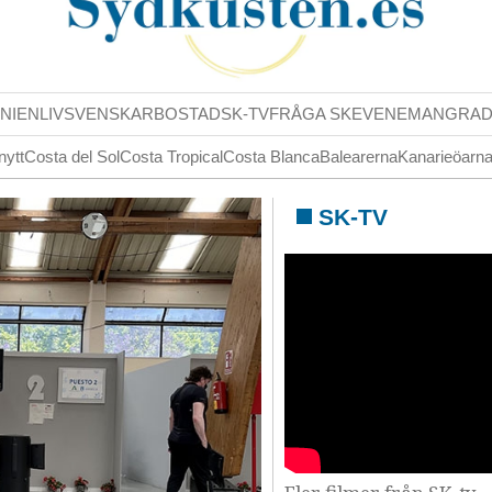
NIENLIV
SVENSKAR
BOSTAD
SK-TV
FRÅGA SK
EVENEMANG
RA
nytt
Costa del Sol
Costa Tropical
Costa Blanca
Balearerna
Kanarieöarn
SK-TV