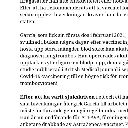
ifrågasätter han inte effektiviteten eller nödv
Efter att ha rekommenderats att ta vaccinet fö
sedan upplevt biverkningar, kräver han däre
staten.
García, som fick sin första dos i februari 202
svullnad i buken några dagar efter vaccineri
hosta upp stora mängder blod sökte han akutv
diagnosen lungtrombos. Han opererades akut 
upptäcktes ytterligare en blodpropp, denna g
studie publicerad i British Medical Journal i 
Covid-19-vaccinering till en högre risk för t
trombocytopeni.
Efter att ha varit sjukskriven
i ett och ett 
sina biverkningar återgick García till arbetet
måste fortfarande genomgå regelbundna medi
Han är nu ordförande för ATEAVA, föreningen 
arbetare drabbade av AstraZeneca-vaccinet. 