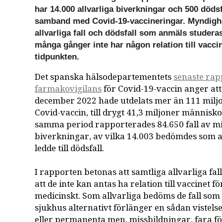
har 14.000 allvarliga biverkningar och 500 dödsf
samband med Covid-19-vaccineringar. Myndighe
allvarliga fall och dödsfall som anmäls studera
många gånger inte har någon relation till vacci
tidpunkten.
Det spanska hälsodepartementets
senaste ra
farmakovigilans
för Covid-19-vaccin anger att
december 2022 hade utdelats mer än 111 miljo
Covid-vaccin, till drygt 41,3 miljoner människ
samma period rapporterades 84.650 fall av m
biverkningar, av vilka 14.003 bedömdes som a
ledde till dödsfall.
I rapporten betonas att samtliga allvarliga fa
att de inte kan antas ha relation till vaccinet f
medicinskt. Som allvarliga bedöms de fall som
sjukhus alternativt förlänger en sådan vistelse
eller permanenta men, missbildningar, fara för 