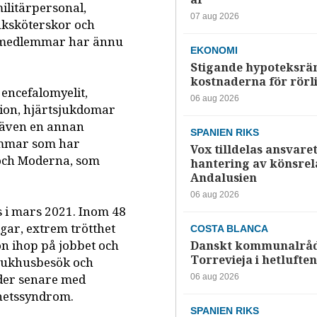
ilitärpersonal,
07 aug 2026
juksköterskor och
s medlemmar har ännu
EKONOMI
Stigande hypoteksrä
kostnaderna för rörl
encefalomyelit,
06 aug 2026
tion, hjärtsjukdomar
s även en annan
SPANIEN RIKS
emmar som har
Vox tilldelas ansvaret
 och Moderna, som
hantering av könsrela
Andalusien
06 aug 2026
s i mars 2021. Inom 48
gar, extrem trötthet
COSTA BLANCA
on ihop på jobbet och
Danskt kommunalråd
Torrevieja i hetluften
 sjukhusbesök och
der senare med
06 aug 2026
thetssyndrom.
SPANIEN RIKS