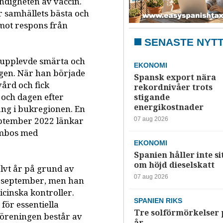
ändigheten av vaccin.
r samhällets bästa och
mot respons från
SENASTE NYT
1, upplevde smärta och
EKONOMI
ngen. När han började
Spansk export nära
ård och fick
rekordnivåer trots
och dagen efter
stigande
energikostnader
ång i bukregionen. En
september 2022 länkar
07 aug 2026
rombos med
EKONOMI
Spanien håller inte si
om höjd dieselskatt
halvt år på grund av
07 aug 2026
 i september, men han
cinska kontroller.
SPANIEN RIKS
för essentiella
Tre solförmörkelser 
Föreningen består av
år