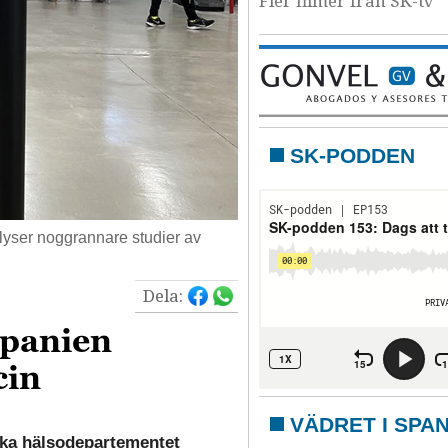
Fler filmer från SK-tv
SK-PODDEN
terlyser noggrannare studier av
Dela:
Spanien
cin
VÄDRET I SPA
ska hälsodepartementet