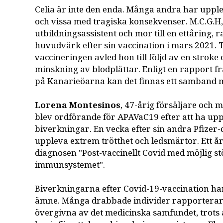
Celia är inte den enda. Många andra har uppl
och vissa med tragiska konsekvenser. M.C.G.H,
utbildningsassistent och mor till en ettåring,
huvudvärk efter sin vaccination i mars 2021. T
vaccineringen avled hon till följd av en stroke
minskning av blodplättar. Enligt en rapport 
på Kanarieöarna kan det finnas ett samband m
Lorena Montesinos
, 47-årig försäljare och 
blev ordförande för APAVaC19 efter att ha up
biverkningar. En vecka efter sin andra Pfizer
uppleva extrem trötthet och ledsmärtor. Ett år
diagnosen "Post-vaccinellt Covid med möjlig st
immunsystemet".
Biverkningarna efter Covid-19-vaccination har 
ämne. Många drabbade individer rapporterar a
övergivna av det medicinska samfundet, trots a