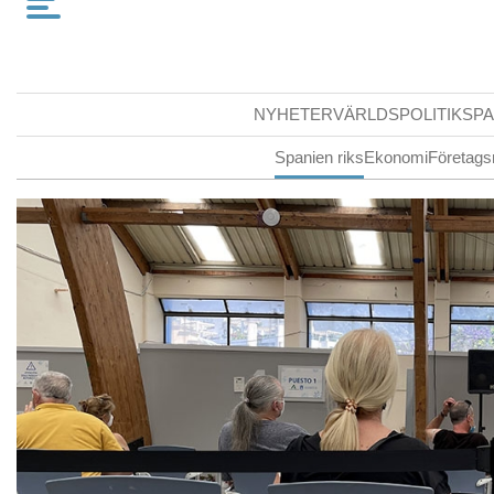
NYHETER
VÄRLDSPOLITIK
SPA
Spanien riks
Ekonomi
Företags