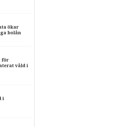
nta ökar
iga bolån
 för
terat våld i
 i