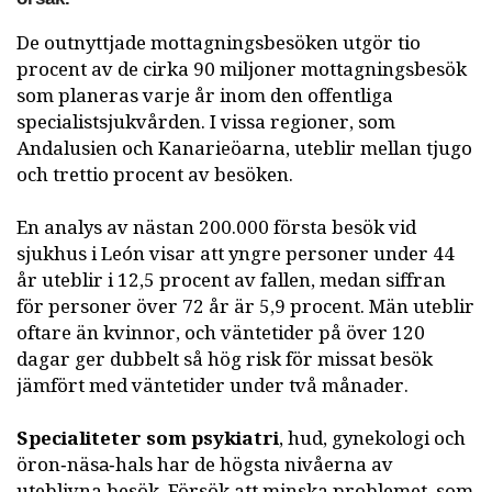
De outnyttjade mottagningsbesöken utgör tio
procent av de cirka 90 miljoner mottagningsbesök
som planeras varje år inom den offentliga
specialistsjukvården. I vissa regioner, som
Andalusien och Kanarieöarna, uteblir mellan tjugo
och trettio procent av besöken.
En analys av nästan 200.000 första besök vid
sjukhus i León visar att yngre personer under 44
år uteblir i 12,5 procent av fallen, medan siffran
för personer över 72 år är 5,9 procent. Män uteblir
oftare än kvinnor, och väntetider på över 120
dagar ger dubbelt så hög risk för missat besök
jämfört med väntetider under två månader.
Specialiteter som psykiatri
, hud, gynekologi och
öron‑näsa‑hals har de högsta nivåerna av
uteblivna besök. Försök att minska problemet, som