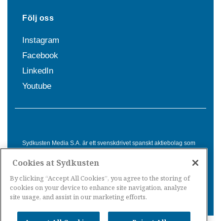
Följ oss
Instagram
Facebook
LinkedIn
Youtube
Sydkusten Media S.A. är ett svenskdrivet spanskt aktiebolag som
sedan 1992 erbjuder nyheter och tjänster till svensktalande i
Cookies at Sydkusten
Spanien. Genom nyhetsbevakning av hela Spanien, med bas på
Costa del Sol, är Sydkusten en ledande aktör inom
By clicking “Accept All Cookies”, you agree to the storing of
informationsförmedling för svenskar i Spanien.
cookies on your device to enhance site navigation, analyze
site usage, and assist in our marketing efforts.