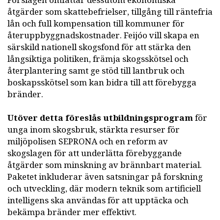
Förslagen omfattar dessutom ekonomiska
åtgärder som skattebefrielser, tillgång till räntefria
lån och full kompensation till kommuner för
återuppbyggnadskostnader. Feijóo vill skapa en
särskild nationell skogsfond för att stärka den
långsiktiga politiken, främja skogsskötsel och
återplantering samt ge stöd till lantbruk och
boskapsskötsel som kan bidra till att förebygga
bränder.
Utöver detta föreslås utbildningsprogram
för
unga inom skogsbruk, stärkta resurser för
miljöpolisen SEPRONA och en reform av
skogslagen för att underlätta förebyggande
åtgärder som minskning av brännbart material.
Paketet inkluderar även satsningar på forskning
och utveckling, där modern teknik som artificiell
intelligens ska användas för att upptäcka och
bekämpa bränder mer effektivt.