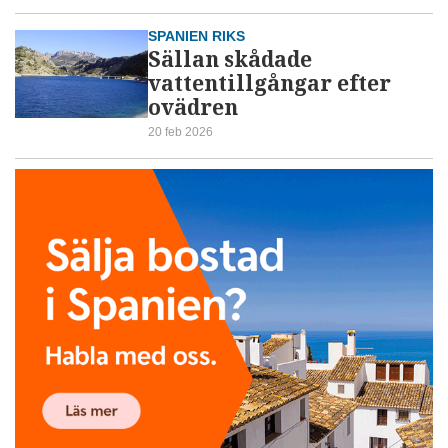
SPANIEN RIKS
Sällan skådade
vattentillgångar efter
ovädren
20 feb 2026