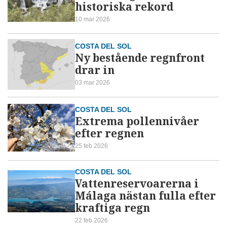
historiska rekord
10 mar 2026
COSTA DEL SOL
Ny bestående regnfront
drar in
03 mar 2026
COSTA DEL SOL
Extrema pollennivåer
efter regnen
25 feb 2026
COSTA DEL SOL
Vattenreservoarerna i
Málaga nästan fulla efter
kraftiga regn
22 feb 2026