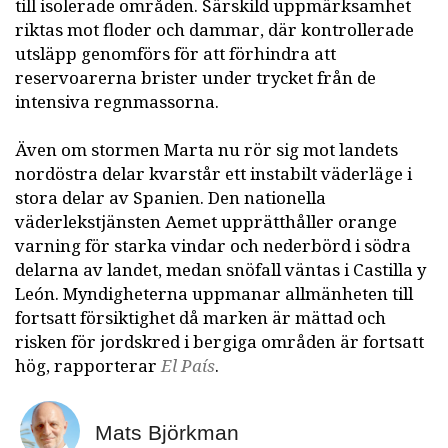
till isolerade områden. Särskild uppmärksamhet
riktas mot floder och dammar, där kontrollerade
utsläpp genomförs för att förhindra att
reservoarerna brister under trycket från de
intensiva regnmassorna.
Även om stormen Marta nu rör sig mot landets
nordöstra delar kvarstår ett instabilt väderläge i
stora delar av Spanien. Den nationella
väderlekstjänsten Aemet upprätthåller orange
varning för starka vindar och nederbörd i södra
delarna av landet, medan snöfall väntas i Castilla y
León. Myndigheterna uppmanar allmänheten till
fortsatt försiktighet då marken är mättad och
risken för jordskred i bergiga områden är fortsatt
hög, rapporterar
El País
.
Mats Björkman