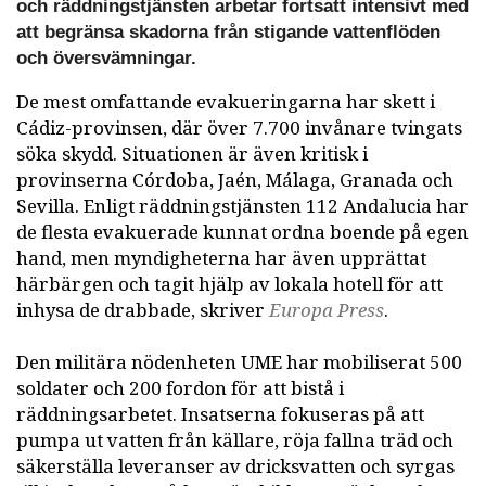
och räddningstjänsten arbetar fortsatt intensivt med
att begränsa skadorna från stigande vattenflöden
och översvämningar.
De mest omfattande evakueringarna har skett i
Cádiz-provinsen, där över 7.700 invånare tvingats
söka skydd. Situationen är även kritisk i
provinserna Córdoba, Jaén, Málaga, Granada och
Sevilla. Enligt räddningstjänsten 112 Andalucia har
de flesta evakuerade kunnat ordna boende på egen
hand, men myndigheterna har även upprättat
härbärgen och tagit hjälp av lokala hotell för att
inhysa de drabbade, skriver
Europa Press
.
Den militära nödenheten UME har mobiliserat 500
soldater och 200 fordon för att bistå i
räddningsarbetet. Insatserna fokuseras på att
pumpa ut vatten från källare, röja fallna träd och
säkerställa leveranser av dricksvatten och syrgas