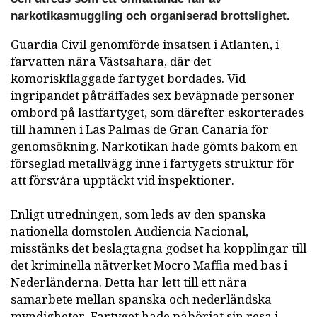
narkotikasmuggling och organiserad brottslighet.
Guardia Civil genomförde insatsen i Atlanten, i
farvatten nära Västsahara, där det
komoriskflaggade fartyget bordades. Vid
ingripandet påträffades sex beväpnade personer
ombord på lastfartyget, som därefter eskorterades
till hamnen i Las Palmas de Gran Canaria för
genomsökning. Narkotikan hade gömts bakom en
förseglad metallvägg inne i fartygets struktur för
att försvåra upptäckt vid inspektioner.
Enligt utredningen, som leds av den spanska
nationella domstolen Audiencia Nacional,
misstänks det beslagtagna godset ha kopplingar till
det kriminella nätverket Mocro Maffia med bas i
Nederländerna. Detta har lett till ett nära
samarbete mellan spanska och nederländska
myndigheter. Fartyget hade påbörjat sin resa i