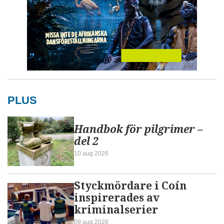
PLUS
Handbok för pilgrimer –
del 2
10 aug 2026
Styckmördare i Coín
inspirerades av
kriminalserier
09 aug 2026