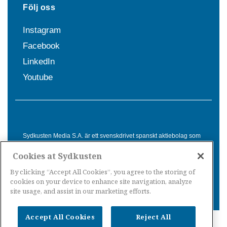
Följ oss
Instagram
Facebook
LinkedIn
Youtube
Sydkusten Media S.A. är ett svenskdrivet spanskt aktiebolag som
sedan 1992 erbjuder nyheter och tjänster till svensktalande i
Cookies at Sydkusten
Spanien. Genom nyhetsbevakning av hela Spanien, med bas på
Costa del Sol, är Sydkusten en ledande aktör inom
By clicking “Accept All Cookies”, you agree to the storing of
informationsförmedling för svenskar i Spanien.
cookies on your device to enhance site navigation, analyze
site usage, and assist in our marketing efforts.
Accept All Cookies
Reject All