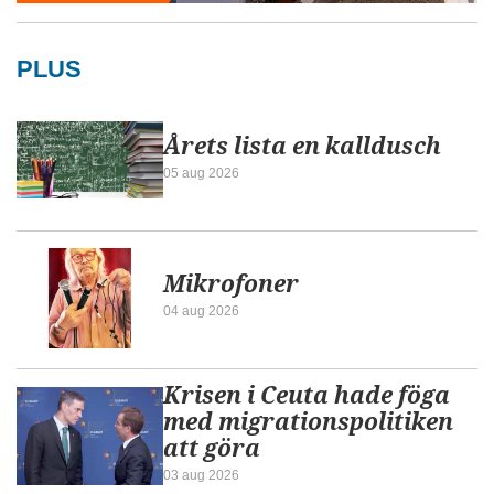
PLUS
Årets lista en kalldusch
05 aug 2026
Mikrofoner
04 aug 2026
Krisen i Ceuta hade föga
med migrationspolitiken
att göra
03 aug 2026