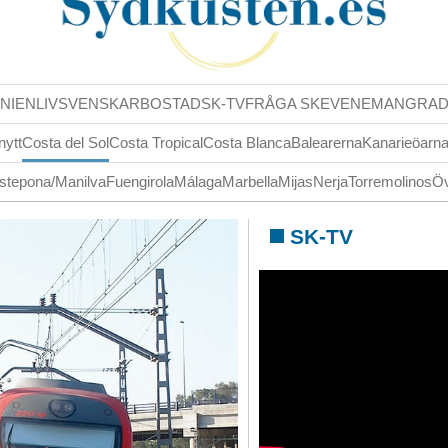
NIENLIV
SVENSKAR
BOSTAD
SK-TV
FRÅGA SK
EVENEMANG
RA
nytt
Costa del Sol
Costa Tropical
Costa Blanca
Balearerna
Kanarieöarn
stepona/Manilva
Fuengirola
Málaga
Marbella
Mijas
Nerja
Torremolinos
Öv
SK-TV