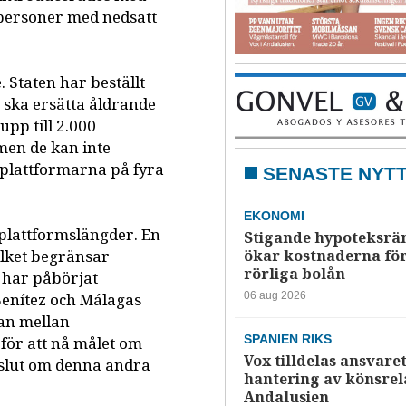
r personer med nedsatt
. Staten har beställt
n ska ersätta åldrande
upp till 2.000
 men de kan inte
 plattformarna på fyra
SENASTE NYT
EKONOMI
plattformslängder. En
Stigande hypoteksrä
vilket begränsar
ökar kostnaderna fö
rörliga bolån
 har påbörjat
nítez och Málagas
06 aug 2026
kan mellan
SPANIEN RIKS
för att nå målet om
Vox tilldelas ansvaret
eslut om denna andra
hantering av könsrela
Andalusien