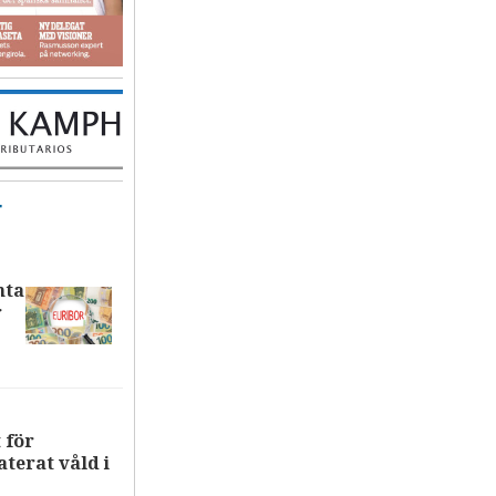
T
nta
r
 för
terat våld i