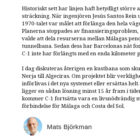
Historiskt sett har linjen haft betydligt störr
sträckning. När ingenjören Jesús Santos Rein
1970-talet var målet att förlänga den hela vägen
Planerna stoppades av finansieringsproblem, d
valde att dela resurserna mellan Málagas pen
tunnelbana. Sedan dess har Barcelonas nät for
C-1 inte har förlängts med en enda kilometer p
I dag diskuteras återigen en kustbana som skul
Nerja till Algeciras. Om projektet blir verkligh
införlivas i det nya systemet eller ersättas helt
ligger en sådan lösning minst 15 år fram i tiden
kommer C-1 fortsätta vara en livsnödvändig 
förbindelse för Málaga och Costa del Sol.
Mats Björkman