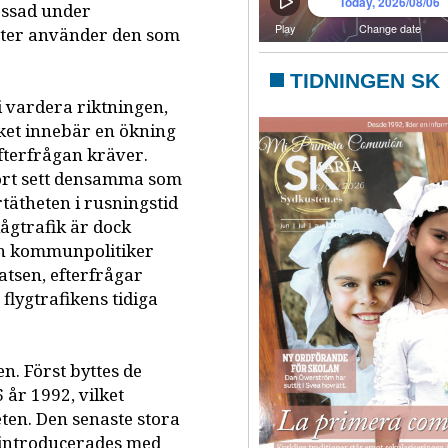
ressad under
ister använder den som
TIDNINGEN SK
 vardera riktningen,
ilket innebär en ökning
efterfrågan kräver.
tort sett densamma som
tätheten i rusningstid
lågtrafik är dock
och kommunpolitiker
atsen, efterfrågar
flygtrafikens tidiga
en. Först byttes de
 år 1992, vilket
ten. Den senaste stora
 introducerades med