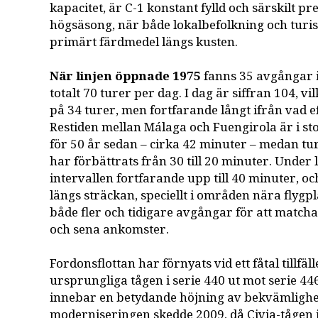
kapacitet, är C-1 konstant fylld och särskilt p
högsäsong, när både lokalbefolkning och tur
primärt färdmedel längs kusten.
När linjen öppnade 1975
fanns 35 avgångar i
totalt 70 turer per dag. I dag är siffran 104, v
på 34 turer, men fortfarande långt ifrån vad 
Restiden mellan Málaga och Fuengirola är i s
för 50 år sedan – cirka 42 minuter – medan tur
har förbättrats från 30 till 20 minuter. Under 
intervallen fortfarande upp till 40 minuter, 
längs sträckan, speciellt i områden nära flygpl
både fler och tidigare avgångar för att matcha 
och sena ankomster.
Fordonsflottan har förnyats vid ett fåtal tillfäll
ursprungliga tågen i serie 440 ut mot serie 446
innebar en betydande höjning av bekvämlighe
moderniseringen skedde 2009, då Civia-tågen