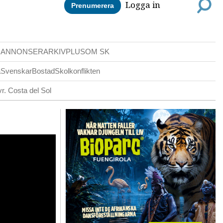
Logga in
Prenumerera
DANNONSER
ARKIV
PLUS
OM SK
a
Svenskar
Bostad
Skolkonflikten
r. Costa del Sol