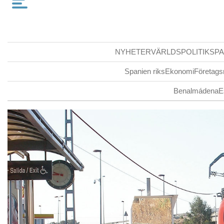
NYHETER
VÄRLDSPOLITIK
SPA
Spanien riks
Ekonomi
Företags
Benalmádena
E