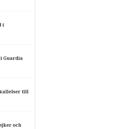
 i
i Guardia
allelser till
ejker och