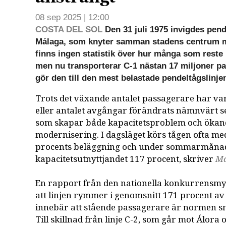
08 sep 2025 | 12:00
COSTA DEL SOL
Den 31 juli 1975 invigdes pend
Málaga, som knyter samman stadens centrum m
finns ingen statistik över hur många som reste
men nu transporterar C-1 nästan 17 miljoner pa
gör den till den mest belastade pendeltågslinje
Trots det växande antalet passagerare har v
eller antalet avgångar förändrats nämnvärt s
som skapar både kapacitetsproblem och ökan
modernisering. I dagsläget körs tågen ofta me
procents beläggning och under sommarmåna
kapacitetsutnyttjandet 117 procent, skriver
Má
En rapport från den nationella konkurrensm
att linjen rymmer i genomsnitt 171 procent av s
innebär att stående passagerare är normen s
Till skillnad från linje C-2, som går mot Álora 