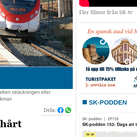
Fler filmer från SK-tv
rken sträckningen eller
örkman
SK-PODDEN
Dela:
 hårt