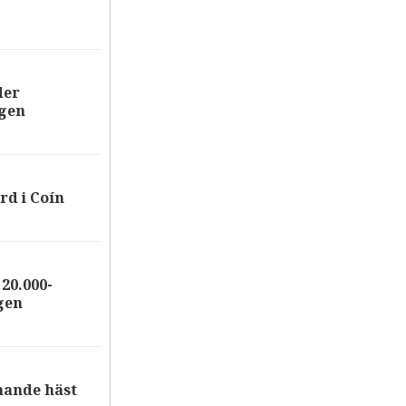
der
ägen
rd i Coín
20.000-
gen
nande häst