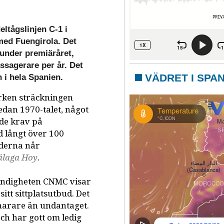
eltågslinjen C-1 i
ed Fuengirola. Det
 under premiäråret,
ssagerare per år. Det
VÄDRET I SPA
n i hela Spanien.
arken sträckningen
edan 1970-talet, något
de krav på
d långt över 100
derna når
laga Hoy
.
yndigheten CNMC visar
itt sittplatsutbud. Det
narare än undantaget.
och har gott om ledig