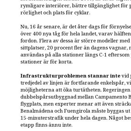
rymligare interiörer, bättre tillgänglighet fö
rörlighet och plats för cyklar.
Nu, 16 år senare, är det åter dags för förnyelse
över 400 nya tåg för hela landet, varav hälfte
fordon. Flera av dessa är större modeller med 
sittplatser, 20 procent fler än dagens vagnar,
användas på alla stationer längs C-1 eftersom
stationer är för korta.
Infrastrukturproblemen stannar inte
vid 
tredjedel av linjen är fortfarande enkelspår, 
möjligheterna att öka turtätheten. Regeringen
dubbelspårsutbyggnad mellan Campamento Be
flygplats, men experter menar att även sträc
Benalmádena och Fuengirola måste byggas ut 
15-minuterstrafik under hela dagen. Något b
etapp finns ännu inte.