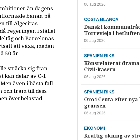
06 aug 2026
e ambitioner än dagens
 utformade banan på
COSTA BLANCA
 till Algeciras.
Danskt kommunalråd
å regeringen i stället
Torrevieja i hetluften
deltåg och Barcelonas
06 aug 2026
tsatt att växa, medan
å 50 år.
SPANIEN RIKS
Könsrelaterat drama 
le sträcka sig från
Civil-kasern
et kan delar av C-1
06 aug 2026
. Men även i bästa fall
 och fram till dess
SPANIEN RIKS
men överbelastad
Oro i Ceuta efter nya k
gränsen
06 aug 2026
EKONOMI
Kraftig ökning av str