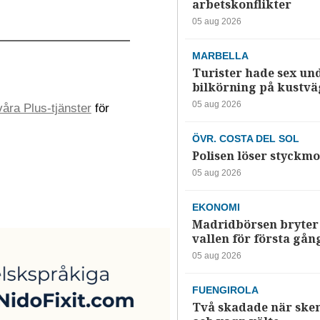
arbetskonflikter
05 aug 2026
MARBELLA
Turister hade sex un
bilkörning på kustv
05 aug 2026
åra Plus-tjänster
för
ÖVR. COSTA DEL SOL
Polisen löser styckmo
05 aug 2026
EKONOMI
Madridbörsen bryter 
vallen för första gån
05 aug 2026
FUENGIROLA
Två skadade när ske