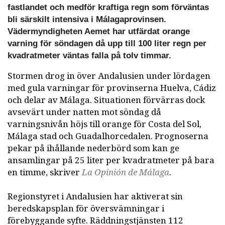
fastlandet och medför kraftiga regn som förväntas
bli särskilt intensiva i Málagaprovinsen.
Vädermyndigheten Aemet har utfärdat orange
varning för söndagen då upp till 100 liter regn per
kvadratmeter väntas falla på tolv timmar.
Stormen drog in över Andalusien under lördagen
med gula varningar för provinserna Huelva, Cádiz
och delar av Málaga. Situationen förvärras dock
avsevärt under natten mot söndag då
varningsnivån höjs till orange för Costa del Sol,
Málaga stad och Guadalhorcedalen. Prognoserna
pekar på ihållande nederbörd som kan ge
ansamlingar på 25 liter per kvadratmeter på bara
en timme, skriver
La Opinión de Málaga
.
Regionstyret i Andalusien har aktiverat sin
beredskapsplan för översvämningar i
förebyggande syfte. Räddningstjänsten 112