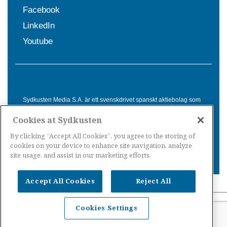
Facebook
LinkedIn
Youtube
Sydkusten Media S.A. är ett svenskdrivet spanskt aktiebolag som
sedan 1992 erbjuder nyheter och tjänster till svensktalande i
Cookies at Sydkusten
Spanien. Genom nyhetsbevakning av hela Spanien, med bas på
Costa del Sol, är Sydkusten en ledande aktör inom
By clicking “Accept All Cookies”, you agree to the storing of
informationsförmedling för svenskar i Spanien.
cookies on your device to enhance site navigation, analyze
site usage, and assist in our marketing efforts.
Accept All Cookies
Reject All
Nyheter Spanien
·
Nyheter Costa del Sol
·
Nyheter
Cookies Settings
Costa Tropical
·
Nyheter Costa Blanca
·
Nyheter