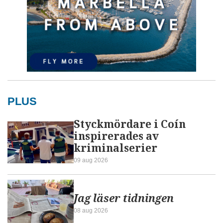
PLUS
Styckmördare i Coín
inspirerades av
kriminalserier
09 aug 2026
Jag läser tidningen
08 aug 2026