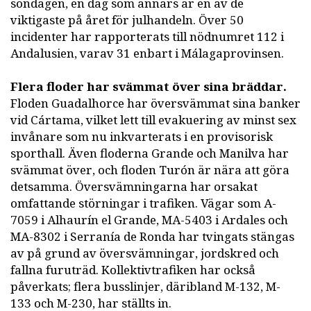
söndagen, en dag som annars är en av de
viktigaste på året för julhandeln. Över 50
incidenter har rapporterats till nödnumret 112 i
Andalusien, varav 31 enbart i Málagaprovinsen.
Flera floder har svämmat över sina bräddar.
Floden Guadalhorce har översvämmat sina banker
vid Cártama, vilket lett till evakuering av minst sex
invånare som nu inkvarterats i en provisorisk
sporthall. Även floderna Grande och Manilva har
svämmat över, och floden Turón är nära att göra
detsamma. Översvämningarna har orsakat
omfattande störningar i trafiken. Vägar som A-
7059 i Alhaurín el Grande, MA-5403 i Ardales och
MA-8302 i Serranía de Ronda har tvingats stängas
av på grund av översvämningar, jordskred och
fallna furuträd. Kollektivtrafiken har också
påverkats; flera busslinjer, däribland M-132, M-
133 och M-230, har ställts in.