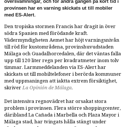
översvämningar, och för andra gången på kort tid i
provinsen har en varning skickats ut till mobiler
med ES-Alert.
Den tropiska stormen Francis har dragit in över
södra Spanien med förödande kraft.
Vädermyndigheten Aemet har höjt varningsnivån
till röd för kustområdena, provinshuvudstaden
Málaga och Guadalhorcedalen, där det väntas falla
upp till 120 liter regn per kvadratmeter inom tolv
timmar. Larmmeddelanden via ES-Alert har
skickats ut till mobiltelefoner i berörda kommuner
med uppmaningen att iaktta extrem försiktighet,
skriver
La Opinión de Málaga
.
Det intensiva regnovädret har orsakat stora
problem i provinsen. Flera större shoppingcenter,
däribland La Cañada i Marbella och Plaza Mayor i
Málaga stad, har tvingats hålla stängt under