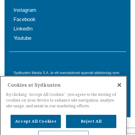
Instagram
Facebook
LinkedIn
Youtube
Sydkusten Media S.A. är ett svenskdrivet spanskt aktiebolag som
sedan 1992 erbjuder nyheter och tjänster till svensktalande i
Cookies at Sydkusten
Spanien. Genom nyhetsbevakning av hela Spanien, med bas på
Costa del Sol, är Sydkusten en ledande aktör inom
By clicking “Accept All Cookies”, you agree to the storing of
informationsförmedling för svenskar i Spanien.
cookies on your device to enhance site navigation, analyze
site usage, and assist in our marketing efforts.
Accept All Cookies
Reject All
Nyheter Spanien
·
Nyheter Costa del Sol
·
Nyheter