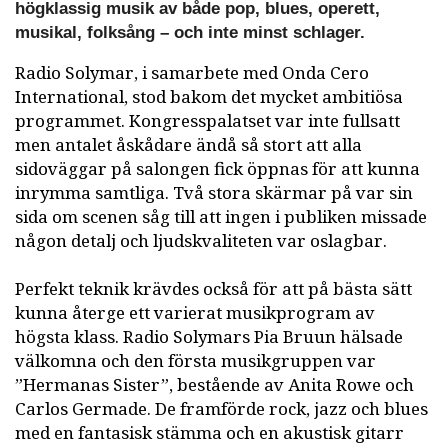
högklassig musik av både pop, blues, operett,
musikal, folksång – och inte minst schlager.
Radio Solymar, i samarbete med Onda Cero
International, stod bakom det mycket ambitiösa
programmet. Kongresspalatset var inte fullsatt
men antalet åskådare ändå så stort att alla
sidoväggar på salongen fick öppnas för att kunna
inrymma samtliga. Två stora skärmar på var sin
sida om scenen såg till att ingen i publiken missade
någon detalj och ljudskvaliteten var oslagbar.
Perfekt teknik krävdes också för att på bästa sätt
kunna återge ett varierat musikprogram av
högsta klass. Radio Solymars Pia Bruun hälsade
välkomna och den första musikgruppen var
”Hermanas Sister”, bestående av Anita Rowe och
Carlos Germade. De framförde rock, jazz och blues
med en fantasisk stämma och en akustisk gitarr