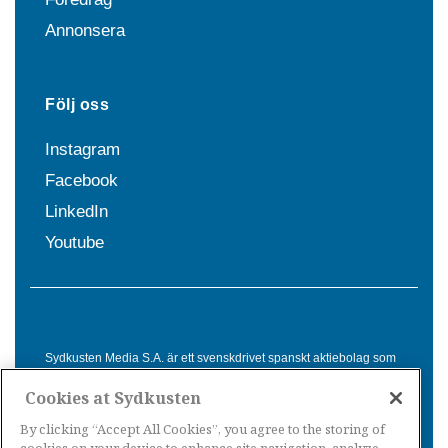
Annonsera
Följ oss
Instagram
Facebook
LinkedIn
Youtube
Sydkusten Media S.A. är ett svenskdrivet spanskt aktiebolag som
sedan 1992 erbjuder nyheter och tjänster till svensktalande i
Cookies at Sydkusten
Spanien. Genom nyhetsbevakning av hela Spanien, med bas på
Costa del Sol, är Sydkusten en ledande aktör inom
By clicking “Accept All Cookies”, you agree to the storing of
informationsförmedling för svenskar i Spanien.