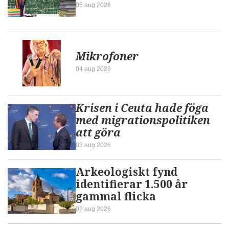
05 aug 2026
Mikrofoner
04 aug 2026
Krisen i Ceuta hade föga
med migrationspolitiken
att göra
03 aug 2026
Arkeologiskt fynd
identifierar 1.500 år
gammal flicka
02 aug 2026