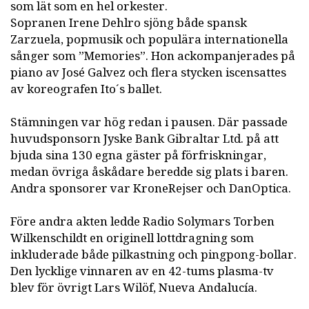
som lät som en hel orkester.
Sopranen Irene Dehlro sjöng både spansk
Zarzuela, popmusik och populära internationella
sånger som ”Memories”. Hon ackompanjerades på
piano av José Galvez och flera stycken iscensattes
av koreografen Ito´s ballet.
Stämningen var hög redan i pausen. Där passade
huvudsponsorn Jyske Bank Gibraltar Ltd. på att
bjuda sina 130 egna gäster på förfriskningar,
medan övriga åskådare beredde sig plats i baren.
Andra sponsorer var KroneRejser och DanOptica.
Före andra akten ledde Radio Solymars Torben
Wilkenschildt en originell lottdragning som
inkluderade både pilkastning och pingpong-bollar.
Den lycklige vinnaren av en 42-tums plasma-tv
blev för övrigt Lars Wilöf, Nueva Andalucía.