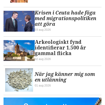
Krisen i Ceuta hade föga
med migrationspolitiken
att göra
03 aug 2026
Arkeologiskt fynd
identifierar 1.500 år
gammal flicka
02 aug 2026
När jag känner mig som
en utlänning
01 aug 2026