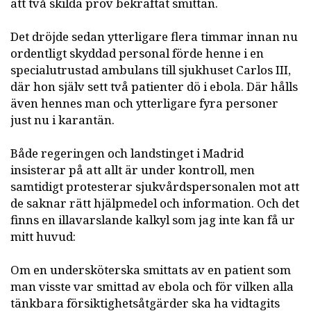
att två skilda prov bekräftat smittan.
Det dröjde sedan ytterligare flera timmar innan nu
ordentligt skyddad personal förde henne i en
specialutrustad ambulans till sjukhuset Carlos III,
där hon själv sett två patienter dö i ebola. Där hålls
även hennes man och ytterligare fyra personer
just nu i karantän.
Både regeringen och landstinget i Madrid
insisterar på att allt är under kontroll, men
samtidigt protesterar sjukvårdspersonalen mot att
de saknar rätt hjälpmedel och information. Och det
finns en illavarslande kalkyl som jag inte kan få ur
mitt huvud:
Om en undersköterska smittats av en patient som
man visste var smittad av ebola och för vilken alla
tänkbara försiktighetsåtgärder ska ha vidtagits