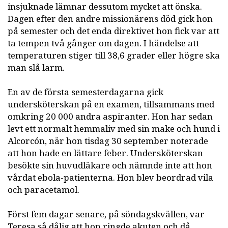
insjuknade lämnar dessutom mycket att önska.
Dagen efter den andre missionärens död gick hon
på semester och det enda direktivet hon fick var att
ta tempen två gånger om dagen. I händelse att
temperaturen stiger till 38,6 grader eller högre ska
man slå larm.
En av de första semesterdagarna gick
undersköterskan på en examen, tillsammans med
omkring 20 000 andra aspiranter. Hon har sedan
levt ett normalt hemmaliv med sin make och hund i
Alcorcón, när hon tisdag 30 september noterade
att hon hade en lättare feber. Undersköterskan
besökte sin huvudläkare och nämnde inte att hon
vårdat ebola-patienterna. Hon blev beordrad vila
och paracetamol.
Först fem dagar senare, på söndagskvällen, var
Teresa så dålig att hon ringde akuten och då