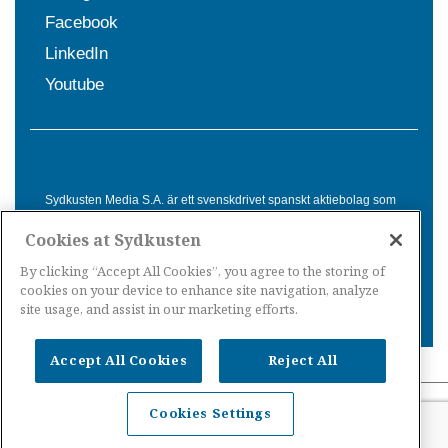
Facebook
LinkedIn
Youtube
Sydkusten Media S.A. är ett svenskdrivet spanskt aktiebolag som
sedan 1992 erbjuder nyheter och tjänster till svensktalande i
Cookies at Sydkusten
Spanien. Genom nyhetsbevakning av hela Spanien, med bas på
Costa del Sol, är Sydkusten en ledande aktör inom
By clicking “Accept All Cookies”, you agree to the storing of
informationsförmedling för svenskar i Spanien.
cookies on your device to enhance site navigation, analyze
site usage, and assist in our marketing efforts.
Accept All Cookies
Reject All
Nyheter Spanien
·
Nyheter Costa del Sol
·
Nyheter
Cookies Settings
Costa Tropical
·
Nyheter Costa Blanca
·
Nyheter