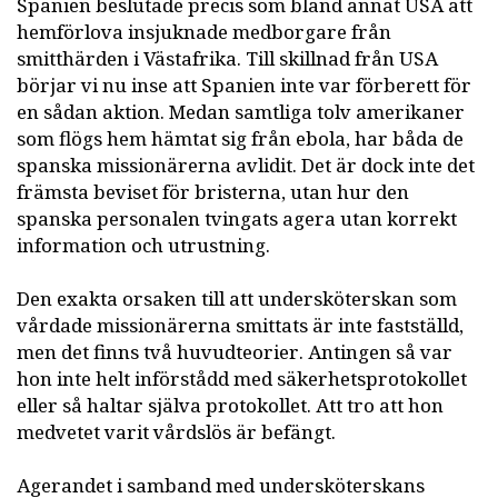
Spanien beslutade precis som bland annat USA att
hemförlova insjuknade medborgare från
smitthärden i Västafrika. Till skillnad från USA
börjar vi nu inse att Spanien inte var förberett för
en sådan aktion. Medan samtliga tolv amerikaner
som flögs hem hämtat sig från ebola, har båda de
spanska missionärerna avlidit. Det är dock inte det
främsta beviset för bristerna, utan hur den
spanska personalen tvingats agera utan korrekt
information och utrustning.
Den exakta orsaken till att undersköterskan som
vårdade missionärerna smittats är inte fastställd,
men det finns två huvudteorier. Antingen så var
hon inte helt införstådd med säkerhetsprotokollet
eller så haltar själva protokollet. Att tro att hon
medvetet varit vårdslös är befängt.
Agerandet i samband med undersköterskans