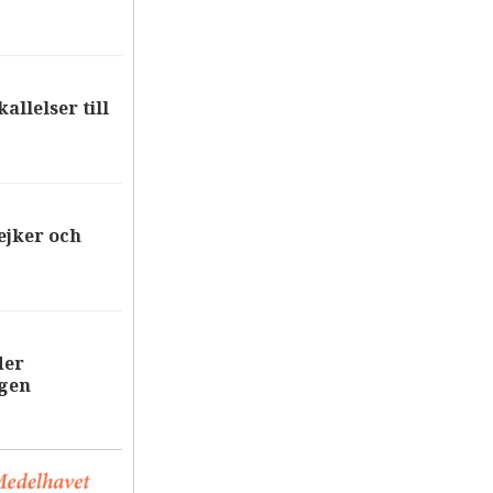
allelser till
ejker och
der
ägen