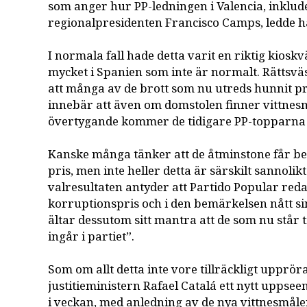
som anger hur PP-ledningen i Valencia, inklude
regionalpresidenten Francisco Camps, ledde 
I normala fall hade detta varit en riktig kioskv
mycket i Spanien som inte är normalt. Rättsvä
att många av de brott som nu utreds hunnit pr
innebär att även om domstolen finner vittnes
övertygande kommer de tidigare PP-topparna 
Kanske många tänker att de åtminstone får beta
pris, men inte heller detta är särskilt sannolik
valresultaten antyder att Partido Popular redan
korruptionspris och i den bemärkelsen nått si
ältar dessutom sitt mantra att de som nu står ti
ingår i partiet”.
Som om allt detta inte vore tillräckligt upprö
justitieministern Rafael Catalá ett nytt upps
i veckan, med anledning av de nya vittnesmål