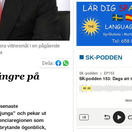
rdera vittnesmål i en pågående
ña
SK-PODDEN
Dela:
ängre på
 senaste
sjunga” och pekar ut
alenciaregionen som
anbrytande ögonblick,