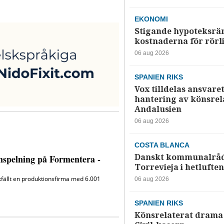
EKONOMI
Stigande hypoteksrä
kostnaderna för rörl
06 aug 2026
SPANIEN RIKS
Vox tilldelas ansvaret
hantering av könsrela
Andalusien
06 aug 2026
COSTA BLANCA
Danskt kommunalråd
Torrevieja i hetluften
06 aug 2026
SPANIEN RIKS
Könsrelaterat drama 