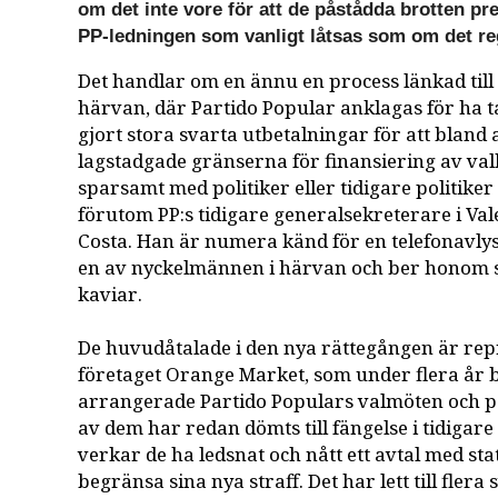
om det inte vore för att de påstådda brotten pre
PP-ledningen som vanligt låtsas som om det re
Det handlar om en ännu en process länkad till 
härvan, där Partido Popular anklagas för ha 
gjort stora svarta utbetalningar för att bland
lagstadgade gränserna för finansiering av va
sparsamt med politiker eller tidigare politiker
förutom PP:s tidigare generalsekreterare i Va
Costa. Han är numera känd för en telefonavly
en av nyckelmännen i härvan och ber honom 
kaviar.
De huvudåtalade i den nya rättegången är rep
företaget Orange Market, som under flera år 
arrangerade Partido Populars valmöten och p
av dem har redan dömts till fängelse i tidigar
verkar de ha ledsnat och nått ett avtal med sta
begränsa sina nya straff. Det har lett till fler