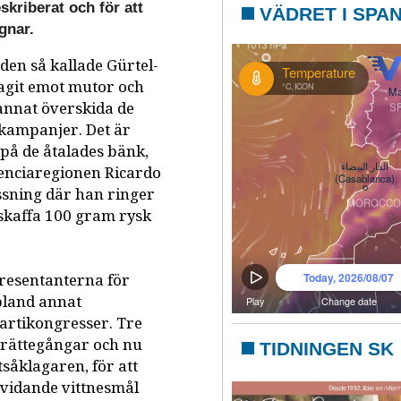
skriberat och för att
VÄDRET I SPA
gnar.
den så kallade Gürtel-
tagit emot mutor och
 annat överskida de
lkampanjer. Det är
 på de åtalades bänk,
lenciaregionen Ricardo
ssning där han ringer
skaffa 100 gram rysk
resentanterna för
bland annat
artikongresser. Tre
e rättegångar och nu
TIDNINGEN SK
tsåklagaren, för att
a svidande vittnesmål