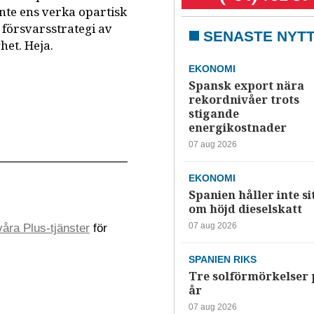
inte ens verka opartisk
 försvarsstrategi av
SENASTE NYT
het. Heja.
EKONOMI
Spansk export nära
rekordnivåer trots
stigande
energikostnader
07 aug 2026
EKONOMI
Spanien håller inte si
om höjd dieselskatt
07 aug 2026
åra Plus-tjänster
för
SPANIEN RIKS
Tre solförmörkelser 
år
07 aug 2026