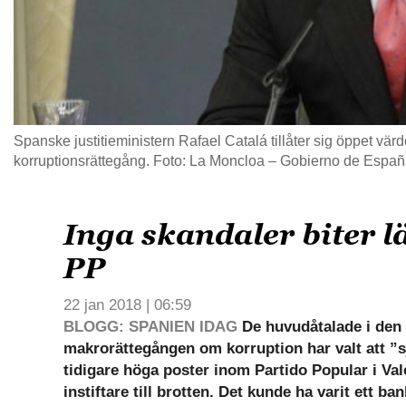
Spanske justitieministern Rafael Catalá tillåter sig öppet vä
korruptionsrättegång. Foto: La Moncloa – Gobierno de Espa
Inga skandaler biter l
PP
22 jan 2018 | 06:59
BLOGG: SPANIEN IDAG
De huvudåtalade i den
makrorättegången om korruption har valt att ”
tidigare höga poster inom Partido Popular i V
instiftare till brotten. Det kunde ha varit ett b