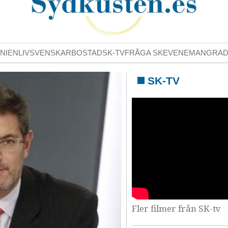
NIENLIV
SVENSKAR
BOSTAD
SK-TV
FRÅGA SK
EVENEMANG
RA
SK-TV
Fler filmer från SK-tv