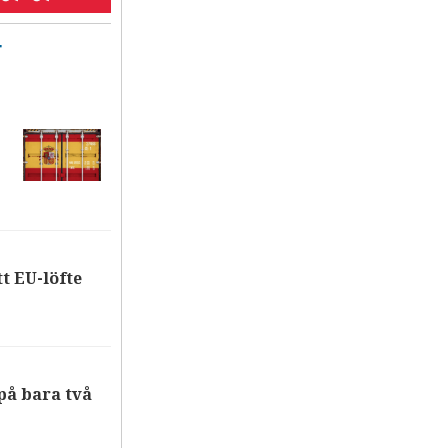
T
tt EU-löfte
på bara två