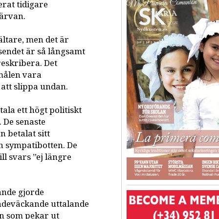
rat tidigare
härvan.
ältare, men det är
sendet är så långsamt
eskribera. Det
målen vara
att slippa undan.
la ett högt politiskt
t. De senaste
 betalat sitt
n sympatibotten. De
ll svars ”ej längre
rande gjorde
eendeväckande uttalande
en som pekar ut