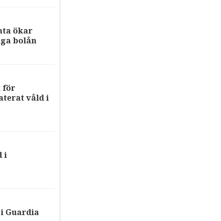
nta ökar
iga bolån
 för
terat våld i
 i
i Guardia