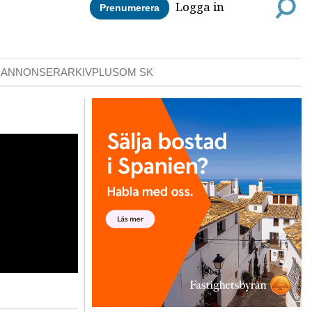
Logga in
Prenumerera
DANNONSER
ARKIV
PLUS
OM SK