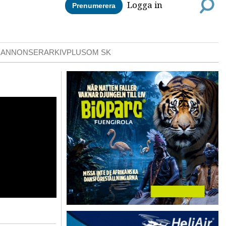
Logga in
Prenumerera
DANNONSER
ARKIV
PLUS
OM SK