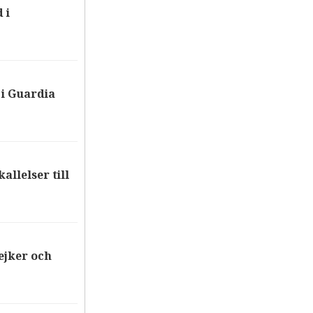
 i
i Guardia
allelser till
ejker och