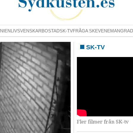
NIENLIV
SVENSKAR
BOSTAD
SK-TV
FRÅGA SK
EVENEMANG
RA
SK-TV
Fler filmer från SK-tv