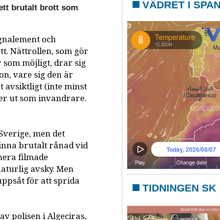
VÄDRET I SPA
ett brutalt brott som
signalement och
t. Nättrollen, som gör
 som möjligt, drar sig
on, vare sig den är
t avsiktligt (inte minst
er ut som invandrare.
i Sverige, men det
inna brutalt rånad vid
mera filmade
 naturlig avsky. Men
ppsåt för att sprida
TIDNINGEN SK
v polisen i Algeciras,