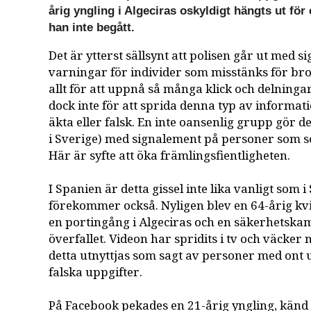
årig yngling i Algeciras oskyldigt hängts ut för 
han inte begått.
Det är ytterst sällsynt att polisen går ut med 
varningar för individer som misstänks för brot
allt för att uppnå så många klick och delningar
dock inte för att sprida denna typ av informati
äkta eller falsk. En inte oansenlig grupp gör de
i Sverige) med signalement på personer som s
Här är syfte att öka främlingsfientligheten.
I Spanien är detta gissel inte lika vanligt som 
förekommer också. Nyligen blev en 64-årig kv
en portingång i Algeciras och en säkerhetska
överfallet. Videon har spridits i tv och väcker
detta utnyttjas som sagt av personer med ont u
falska uppgifter.
På Facebook pekades en 21-årig yngling, känd a