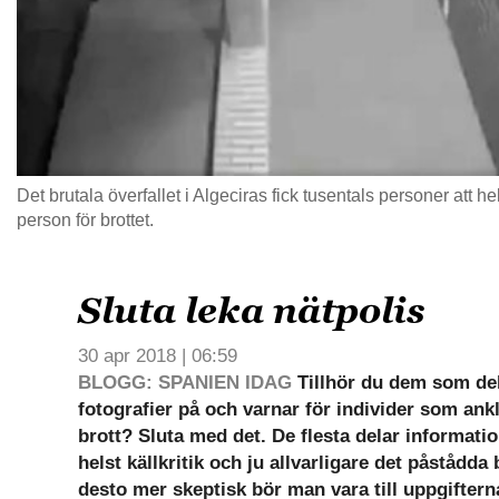
Det brutala överfallet i Algeciras fick tusentals personer att he
person för brottet.
Sluta leka nätpolis
30 apr 2018 | 06:59
BLOGG: SPANIEN IDAG
Tillhör du dem som del
fotografier på och varnar för individer som ank
brott? Sluta med det. De flesta delar informat
helst källkritik och ju allvarligare det påstådda
desto mer skeptisk bör man vara till uppgiftern