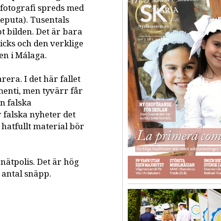
fotografi spreds med
deputa). Tusentals
 bilden. Det är bara
gicks och den verklige
en i Málaga.
rera. I det här fallet
ementi, men tyvärr får
en falska
 falska nyheter det
 hatfullt material bör
nätpolis. Det är hög
 antal snäpp.