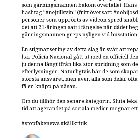
som gärningsmannen bakom överfallet. Hans 
hashtag ”#nejtillsvin” (fritt översatt: #nohijos
personer som upprörts av videon spred snabbt
det att 21-åringen satt i fängelse när dådet be
gärningsmannen greps nyligen vid busstation
En stigmatisering av detta slag är svår att repa
har Policía Nacional gått ut med en officiell d
ju denna långt ifrån lika stor spridning som d
efterlysningen. Naturligtvis bär de som skapar
största ansvaret, men även alla som delar ofta
få en knäpp på näsan.
Om du tillhör den senare kategorin. Sluta leka 
tid att agerandet på sociala medier mognar ett
#stopfakenews #källkritik