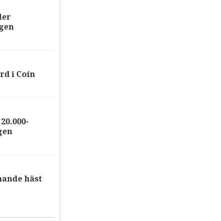
der
ägen
rd i Coín
20.000-
gen
nande häst