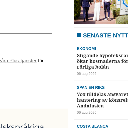
SENASTE NYT
EKONOMI
Stigande hypoteksrä
åra Plus-tjänster
för
ökar kostnaderna fö
rörliga bolån
06 aug 2026
SPANIEN RIKS
Vox tilldelas ansvaret
hantering av könsrela
Andalusien
06 aug 2026
COSTA BLANCA