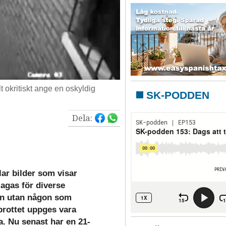
lt okritiskt ange en oskyldig
SK-PODDEN
Dela:
ar bilder som visar
lagas för diverse
ion utan någon som
 brottet uppges vara
a. Nu senast har en 21-