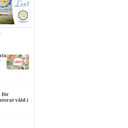
T
nta
r
 för
terat våld i