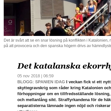
Det är svårt att se en snar lösning på konflikten i Katalonien, 
på att provocera och den spanska högern drivs av hämndlystn
Det katalanska ekorrh
05 nov 2018 | 06:59
BLOGG: SPANIEN IDAG
I veckan fick vi ett ny
skyttegravskrig som råder kring Katalonien oc
förhoppningar om en tillfredsställande lösning,
och mellanlång sikt. Straffyrkandena för de hä
separatisterna lämnade ingen nöjd och riskerar 