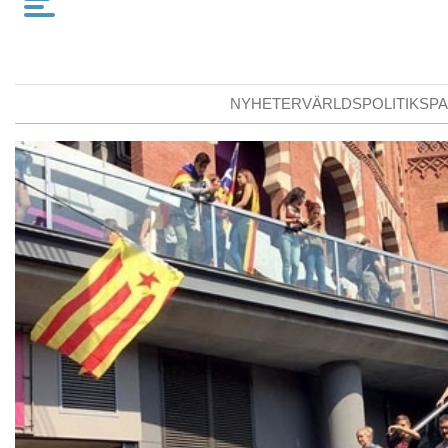
NYHETER
VÄRLDSPOLITIK
SPA