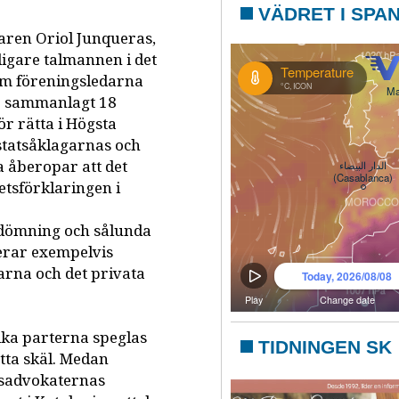
VÄDRET I SPA
aren Oriol Junqueras,
digare talmannen i det
om föreningsledarna
de sammanlagt 18
ör rätta i Högsta
statsåklagarnas och
a åberopar att det
tsförklaringen i
dömning och sålunda
kerar exempelvis
arna och det privata
ika parterna speglas
TIDNINGEN SK
atta skäl. Medan
tsadvokaternas