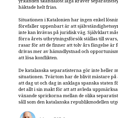
yrkanden skandalöst låga kräver separatiststyr
häktade helt frias.
Situationen i Katalonien har ingen enkel lösn
förefaller uppenbart är att självständighetss
inte kan kvävas på juridisk väg. Självklart må
förra årets utbrytningsförsök ställas till sva
rasar för att de finner att tolv års fängelse är 
drivas mer av hämndlystnad och opportunism
att lösa konflikten.
De katalanska separatisterna gör inte heller m
situationen. Tvärtom har de blivit mästare p
att dag ut och dag in anklaga spanska staten f
det allt i sin makt för att att avleda uppmärk
växande sprickorna mellan de olika separatis
såll som den katalanska republikmodellen utg