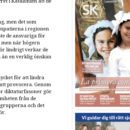
et i Katalonien att de
ing, men det som
ympatierna i regionen
ste de ansvariga för
rs, men när högern
för lindrigt verkar de
 än en verklig önskan
ycket för att lindra
å att provocera. Genom
ör diktaturfasoner gör
samheten från de
tgrupperna och det
ör.