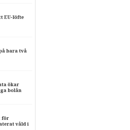
tt EU-löfte
på bara två
nta ökar
iga bolån
 för
terat våld i