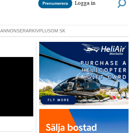
Logga in
Prenumerera
DANNONSER
ARKIV
PLUS
OM SK