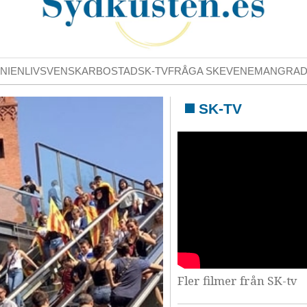
NIENLIV
SVENSKAR
BOSTAD
SK-TV
FRÅGA SK
EVENEMANG
RA
SK-TV
Fler filmer från SK-tv