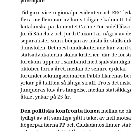
ytterligare.
Tidigare vice regionalpresidenten och ERC-led
flera medlemmar av hans tidigare kabinett, ti
katalanska parlamentet Carme Forcadell liks
Jordi Sánchez och Jordi Cuixart är några av 
separatister som i början av nästa år ställs inf
domstolen. Det mest omdiskuterade har varit 
statsadvokaterna skilda kriterier, där de först
förekom uppror i samband med självständighe
oktober förra året, medan de senare ej delar
förundersökningsdomaren Pablo Llarenas be
yrkar på hälften så långa straff. Trots det ris
Junqueras tolv års fängelse, medan statsåklag
åtalet yrkar på 25 år.
Den politiska konfrontationen
mellan de ol
tydligt av att samtliga gått i taket av helt mots
högerpartierna PP och Ciudadanos finner sta