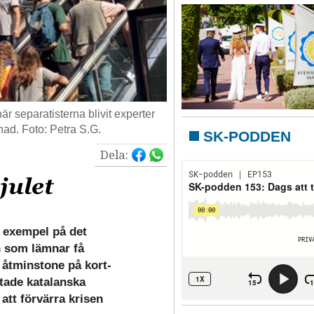
när separatisterna blivit experter
ad. Foto: Petra S.G.
SK-PODDEN
Dela:
julet
tt exempel på det
h som lämnar få
 åtminstone på kort-
ktade katalanska
att förvärra krisen