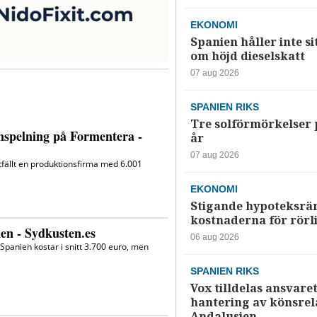
EKONOMI
Spanien håller inte si
om höjd dieselskatt
07 aug 2026
SPANIEN RIKS
Tre solförmörkelser 
år
07 aug 2026
EKONOMI
Stigande hypoteksrä
kostnaderna för rörl
06 aug 2026
SPANIEN RIKS
Vox tilldelas ansvaret
hantering av könsrela
Andalusien