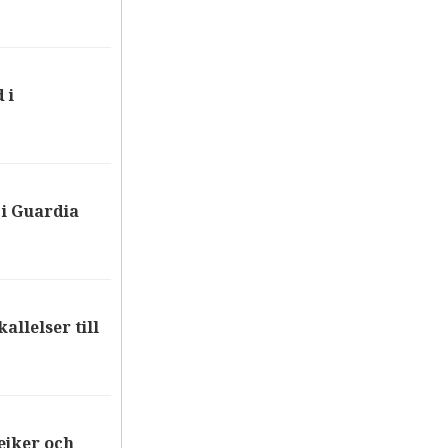
 i
i Guardia
allelser till
ejker och