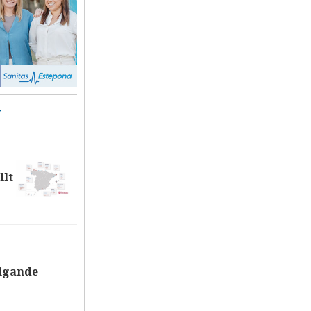
T
llt
tigande