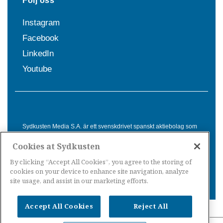
Följ oss
Instagram
Facebook
LinkedIn
Youtube
Sydkusten Media S.A. är ett svenskdrivet spanskt aktiebolag som
sedan 1992 erbjuder nyheter och tjänster till svensktalande i
Cookies at Sydkusten
Spanien. Genom nyhetsbevakning av hela Spanien, med bas på
Costa del Sol, är Sydkusten en ledande aktör inom
By clicking “Accept All Cookies”, you agree to the storing of
informationsförmedling för svenskar i Spanien.
cookies on your device to enhance site navigation, analyze
site usage, and assist in our marketing efforts.
Accept All Cookies
Reject All