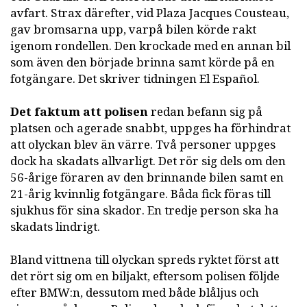
avfart. Strax därefter, vid Plaza Jacques Cousteau,
gav bromsarna upp, varpå bilen körde rakt
igenom rondellen. Den krockade med en annan bil
som även den började brinna samt körde på en
fotgängare. Det skriver tidningen El Español.
Det faktum att polisen
redan befann sig på
platsen och agerade snabbt, uppges ha förhindrat
att olyckan blev än värre. Två personer uppges
dock ha skadats allvarligt. Det rör sig dels om den
56-årige föraren av den brinnande bilen samt en
21-årig kvinnlig fotgängare. Båda fick föras till
sjukhus för sina skador. En tredje person ska ha
skadats lindrigt.
Bland vittnena till olyckan spreds ryktet först att
det rört sig om en biljakt, eftersom polisen följde
efter BMW:n, dessutom med både blåljus och