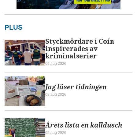
PLUS
Styckmördare i Coín
inspirerades av
kriminalserier
09 aug 2026
Jag läser tidningen
08 aug 2026
Årets lista en kalldusch
05 aug 2026